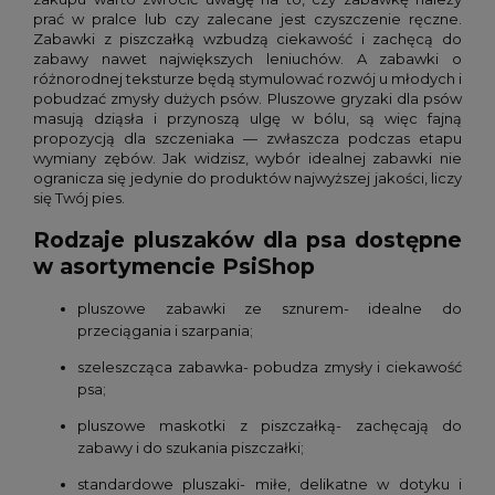
prać w pralce lub czy zalecane jest czyszczenie ręczne.
Zabawki z piszczałką wzbudzą ciekawość i zachęcą do
zabawy nawet największych leniuchów. A zabawki o
różnorodnej teksturze będą stymulować rozwój u młodych i
pobudzać zmysły dużych psów. Pluszowe gryzaki dla psów
masują dziąsła i przynoszą ulgę w bólu, są więc fajną
propozycją dla szczeniaka — zwłaszcza podczas etapu
wymiany zębów. Jak widzisz, wybór idealnej zabawki nie
ogranicza się jedynie do produktów najwyższej jakości, liczy
się Twój pies.
Rodzaje pluszaków dla psa dostępne
w asortymencie PsiShop
pluszowe zabawki ze sznurem- idealne do
przeciągania i szarpania;
szeleszcząca zabawka- pobudza zmysły i ciekawość
psa;
pluszowe maskotki z piszczałką- zachęcają do
zabawy i do szukania piszczałki;
standardowe pluszaki- miłe, delikatne w dotyku i