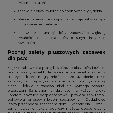
świetne do tulenia;
zabawka z piłką- świetna do aportowania, gryzienia;
płaskie zabawki bez wypełnienia- dają satysfakcję z
rozgryzania bez bałaganu;
zabawki z naturalnej skóry- zabawki o większej
trwałości, idealna dla psów o silnym instynkcie
łowieckim;
Poznaj zalety pluszowych zabawek
dla psa:
Miękkie zabawki dla psa są bezpieczne dla zębów i dziąseł
psa, to ważny aspekt dla właścicieli szczeniąt oraz psów
starszych, które mogą mieć słabsze uzębienie. Takie
zabawki, nie niosą ryzyka uszkodzenia podłogi czy mebli, są
ciche i lekkie a zabawa nimi nie wymaga otwartej
przestrzeni. Są przyjemne, dają psom w każdym wieku
komfort i poczucie bezpieczeństwa. Sprawdzą się w terapii
behawioralnej psów z lękiem separacyjnym. Dodatkowo
łatwo przechodzą zapachem domu i właściciela — dzięki
temu nawet w trakcie podróży możesz dodać otuchy