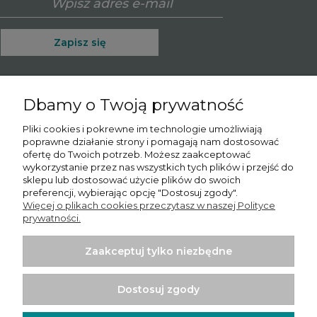
Zapisz się
Dbamy o Twoją prywatność
O nas
Pliki cookies i pokrewne im technologie umożliwiają
poprawne działanie strony i pomagają nam dostosować
Informacje
ofertę do Twoich potrzeb. Możesz zaakceptować
wykorzystanie przez nas wszystkich tych plików i przejść do
Moje konto
sklepu lub dostosować użycie plików do swoich
preferencji, wybierając opcję "Dostosuj zgody".
Więcej o plikach cookies przeczytasz w naszej Polityce
Płatności i dostawa
prywatności.
Potrzebujesz pomocy? Skontaktuj się z nami!
Tel.:
780065102
Zaakceptuj tylko niezbędne
Email.:
sprzedaz@psishop.pl
Dostosuj zgody