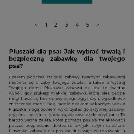
<
1
2
3
4
5
>
Pluszaki dla psa: Jak wybrać trwałą i
bezpieczną zabawkę dla twojego
psa?
Czasem podczas szalonej zabawy twardymi zabawkami
martwisz się o zęby Twojego pupila... a także o wystrój
Twojego domu! Pluszowe zabawki dla psa to świetny
wybór, gdy szukasz miękkiej zabawki, którą pies będzie
mógł bawić się bez obawy o jego zgryz czy przypadkowe
zniszczenie mebli. Dają radość psiakom w każdym wieku!
Pluszaka mogą bowiem wykorzystać do aktywnej zabawy:
gryzienia, noszenia, szarpania, ale również do przytulania. To
bardzo ważna zaleta, która pomaga psu się zrelaksować i
poczuć bezpiecznie, dokładnie tak jak małym dzieciom.
Pluszowe zabawki dla psa znajdują więc zastosowanie u