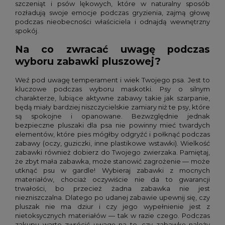
szczeniąt i psów lękowych, które w naturalny sposób
rozładują swoje emocje podczas gryzienia, zajmą głowę
podczas nieobecności właściciela i odnajdą wewnętrzny
spokój.
Na co zwracać uwagę podczas
wyboru zabawki pluszowej?
Weź pod uwagę temperament i wiek Twojego psa. Jest to
kluczowe podczas wyboru maskotki. Psy o silnym
charakterze, lubiące aktywne zabawy takie jak szarpanie,
będą miały bardziej niszczycielskie zamiary niż te psy, które
są spokojne i opanowane. Bezwzględnie jednak
bezpieczne pluszaki dla psa nie powinny mieć twardych
elementów, które pies mógłby odgryźć i połknąć podczas
zabawy (oczy, guziczki, inne plastikowe wstawki). Wielkość
zabawki również dobierz do Twojego zwierzaka. Pamiętaj,
że zbyt mała zabawka, może stanowić zagrożenie — może
utknąć psu w gardle! Wybieraj zabawki z mocnych
materiałów, chociaż oczywiście nie da to gwarancji
trwałości, bo przecież żadna zabawka nie jest
niezniszczalna. Dlatego po udanej zabawie upewnij się, czy
pluszak nie ma dziur i czy jego wypełnienie jest z
nietoksycznych materiałów — tak w razie czego. Podczas
zakupu warto zwrócić uwagę na to, czy zabawkę należy