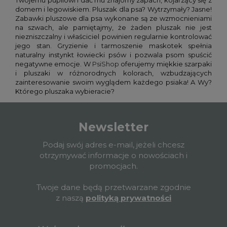
Twojemu pupilowi i dać mu znajomy zapach, kojarzący się z
domem i legowiskiem. Pluszak dla psa? Wytrzymały? Jasne!
Zabawki pluszowe dla psa wykonane są ze wzmocnieniami
na szwach, ale pamiętajmy, że żaden pluszak nie jest
niezniszczalny i właściciel powinien regularnie kontrolować
jego stan. Gryzienie i tarmoszenie maskotek spełnia
naturalny instynkt łowiecki psów i pozwala psom spuścić
negatywne emocje. W
PsiShop
oferujemy miękkie szarpaki
i pluszaki w różnorodnych kolorach, wzbudzających
zainteresowanie swoim wyglądem każdego psiaka! A Wy?
Którego pluszaka wybieracie?
Newsletter
Podaj swój adres e-mail, jeżeli chcesz
otrzymywać informacje o nowościach i
promocjach.
Twoje dane będą przetwarzane zgodnie
z naszą
polityką prywatności