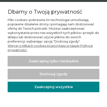
Dbamy o Twoją prywatność
O nas
Pliki cookies i pokrewne im technologie umożliwiają
poprawne działanie strony i pomagają nam dostosować
Informacje
ofertę do Twoich potrzeb. Możesz zaakceptować
wykorzystanie przez nas wszystkich tych plików i przejść do
Moje konto
sklepu lub dostosować użycie plików do swoich
preferencji, wybierając opcję "Dostosuj zgody".
Więcej o plikach cookies przeczytasz w naszej Polityce
Płatności i dostawa
prywatności.
Potrzebujesz pomocy? Skontaktuj się z nami!
Tel.:
780065102
Zaakceptuj tylko niezbędne
Email.:
sprzedaz@psishop.pl
Dostosuj zgody
Zaakceptuj wszystkie
Projekt i wykonanie:
Ecommercy.pl
Pokaż pełną wersję strony