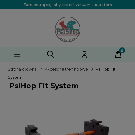
Zarejestruj się, aby zrobić zakupy z rabatem
Strona główna
Akcesoria treningowe
PsiHop Fit
System
PsiHop Fit System