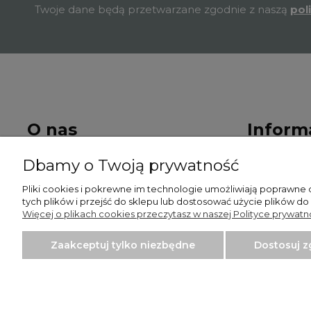
Twoje dane będą przetwarzane zgodnie z naszą
pol
O nas
Inform
Dbamy o Twoją prywatność
Kontakt i dane firmy
Regulamin 
Pliki cookies i pokrewne im technologie umożliwiają poprawne
Polityka pr
tych plików i przejść do sklepu lub dostosować użycie plików do
Więcej o plikach cookies przeczytasz w naszej Polityce prywatno
Zaakceptuj tylko niezbędne
Dostosuj 