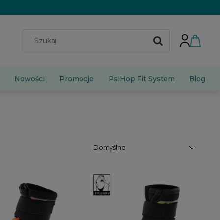
Nowości
Promocje
PsiHop Fit System
Blog