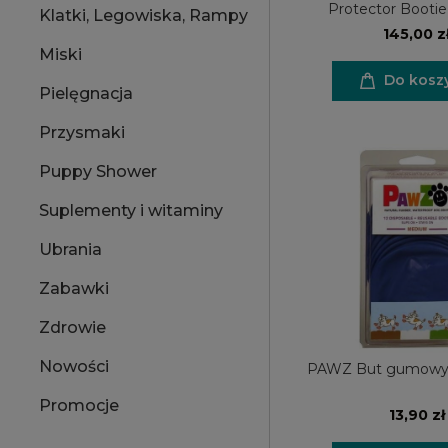
Protector Bootie
Klatki, Legowiska, Rampy
145,00 z
Miski
Do kosz
Pielęgnacja
Przysmaki
Puppy Shower
Suplementy i witaminy
Ubrania
Zabawki
Zdrowie
Nowości
PAWZ But gumowy 
Promocje
13,90 zł