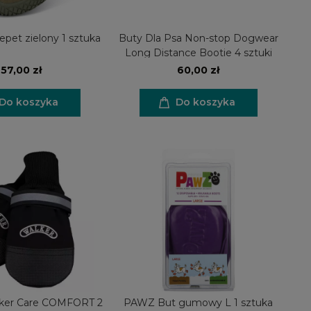
pet zielony 1 sztuka
Buty Dla Psa Non-stop Dogwear
Long Distance Bootie 4 sztuki
57,00 zł
60,00 zł
Do koszyka
Do koszyka
lker Care COMFORT 2
PAWZ But gumowy L 1 sztuka