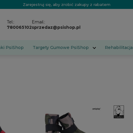
Zarejestruj się, aby zrobić zakupy z rabatem
Tel.:
Email.:
780065102
sprzedaz@psishop.pl
aki PsiShop
Targety Gumowe PsiShop
Rehabilitacja