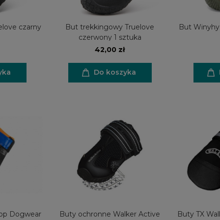
elove czarny
But trekkingowy Truelove
But Winyhye
czerwony 1 sztuka
42,00 zł
yka
Do koszyka
top Dogwear
Buty ochronne Walker Active
Buty TX Wa