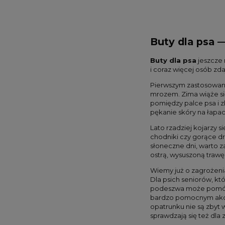
Buty dla psa 
Buty dla psa
jeszcze 
i coraz więcej osób zd
Pierwszym zastosowani
mrozem. Zima wiąże si
pomiędzy palce psa i z
pękanie skóry na łapac
Lato rzadziej kojarzy s
chodniki czy gorące dr
słoneczne dni, warto 
ostrą, wysuszoną trawę 
Wiemy już o zagrożeniac
Dla psich seniorów, kt
podeszwa może pomóc p
bardzo pomocnym akces
opatrunku nie są zbyt 
sprawdzają się też dla