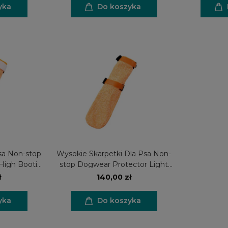
yka
Do koszyka
sa Non-stop
Wysokie Skarpetki Dla Psa Non-
High Bootie
stop Dogwear Protector Light
Socks High 4 sztuki
ł
140,00 zł
yka
Do koszyka