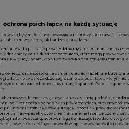
— ochrona psich łapek na każdą sytuację
niedawno były mało znaną nowością, a niektórzy ludzie uważali je nawe
aje sobie sprawę z tego, jak bardzo są przydatne.
em butów dla psa, jakie przychodzi na myśl, jest ochrona łap psa 
ę jednak nie tylko z niskimi temperaturami, które mogą powodować d
bija się w grudy, lodem, który tworzy ryzyko poślizgnięcia i zranieni
h.
ię z koniecznością stosowania ochrony dla psich łapek, ale
buty dla 
ogi asfaltowe to bardzo duże zagrożenie dla psich łap, o którym nie
założyć psu obuwie ochronne, aby uniknąć oparzeń. Podczas spacerów
itp.
h zimowych, letnich i związanych z nawierzchnią, po której chodzi pie
órym łapki rozjeżdżają się na śliskich powierzchniach, buty antypo
su utrzymać stabilną pozycję stojącą i chodzić w prawidłowy sposó
orium na wypadek gdyby pies miał zranioną łapę i założony opatrun
wytrzymałe i podczas spacerów mogą się niszczyć i spadać, dlatego 
 zwierzaków, które z różnych powodów (np. niedowładów itp.) powłóc