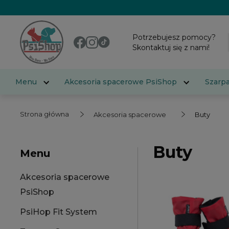
Potrzebujesz pomocy?
Skontaktuj się z nami!
Menu
Akcesoria spacerowe PsiShop
Szarp
Strona główna
Akcesoria spacerowe
Buty
Buty
Menu
Akcesoria spacerowe
PsiShop
PsiHop Fit System