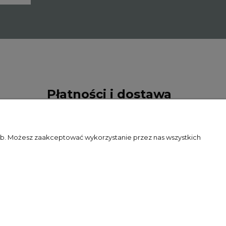
Płatności i dostawa
Formy płatności
zeb. Możesz zaakceptować wykorzystanie przez nas wszystkich
Czas i koszty dostawy