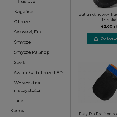
Truelove
Kagańce
But trekkingowy Tru
1 sztuka
Obroże
42,00 zł
Saszetki, Etui
Do kosz
Smycze
Smycze PsiShop
Szelki
Światełka i obroże LED
Woreczki na
nieczystości
Inne
Karmy
Buty Dla Psa Non-s