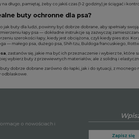
y na długo, pamiętaj, żeby co jakiś czas (1-2 godziny) je ściągać i kont
ealne buty ochronne dla psa?
mo jak buty dla ludzi, powinny być dobrze dobrane, aby spełniały swo
mierzeniu łapy psa — dokładne instrukcje są zazwyczaj zamieszczane
zeniu szerokości łapy, kiedy jest obciążona, czyli kiedy pies stoi. Ko
 — małego psa, dużego psa, Shih tzu, Buldoga francuskiego, Rottwei
psa
, zastanów się, jakie ma być ich przeznaczenie i wybierz te, które 
epiej wybierz buty z przewiewnych materiałów, ale z solidną i elast
o buty dobrze dobrane zarówno do łapki, jak i do sytuacji, z mocneg
 odblaskowe.
nformacje o nowościach i
Zapisz się