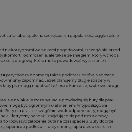
t za fanaberię, ale na szczęście ich popularność ciągle rośnie
przed niekorzystnymi warunkami pogodowymi, szczególnie przed
yskomfort i odmrożenia, ale także ze śniegiem, który wchodzi
a, oraz solą drogową, która może powodować wysuszenie i
psa
przychodzą z pomocą także podczas upałów. Nagrzane
 powinniśmy zapominać. Jeżeli planujemy długie spacery w
 łapy psa mogą napotkać też ostre kamienie, szutrowe drogi,
s, ale na jakie jeszcze sytuacje przydadzą się buty dla psa?
ślizgowe mogą być ogromnym ułatwieniem. Antypoślizgowa
b. Buty dla psa, a szczególnie wodoodporne buty, mogą być
ek. Elastyczny bandaż i znajdujące się pod nim warstwy
warto rozważyć założenie buta na czas spaceru. Buty dobrze
zą łapami po podłożu — buty chronią łapki przed otarciami.