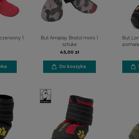
 czerwony 1
But Amiplay Bristol moro 1
But Lon
sztuka
pomara
45,00 zł
yka
Do koszyka