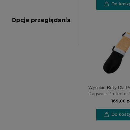
Do kosz
Opcje przeglądania
Wysokie Buty Dla P
Dogwear Protector 
4 sztuki
169,00 z
Do kosz