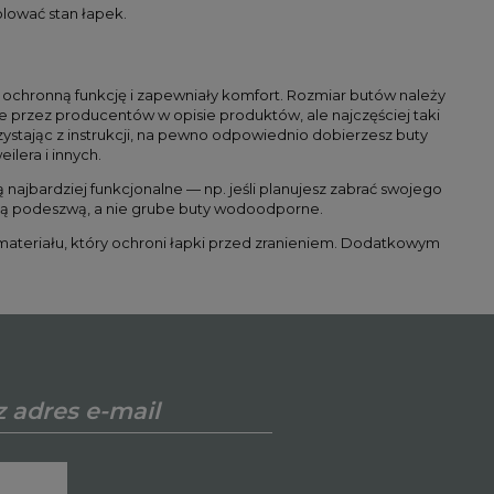
rolować stan łapek.
ją ochronną funkcję i zapewniały komfort. Rozmiar butów należy
 przez producentów w opisie produktów, ale najczęściej taki
rzystając z instrukcji, na pewno odpowiednio dobierzesz buty
lera i innych.
są najbardziej funkcjonalne — np. jeśli planujesz zabrać swojego
yczną podeszwą, a nie grube buty wodoodporne.
o materiału, który ochroni łapki przed zranieniem. Dodatkowym