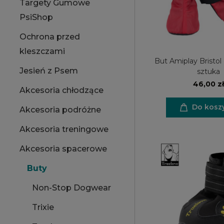
Targety Gumowe
PsiShop
Ochrona przed
kleszczami
But Amiplay Bristol
Jesień z Psem
sztuka
46,00 zł
Akcesoria chłodzące
Do kosz
Akcesoria podróżne
Akcesoria treningowe
Akcesoria spacerowe
Buty
Non-Stop Dogwear
Trixie