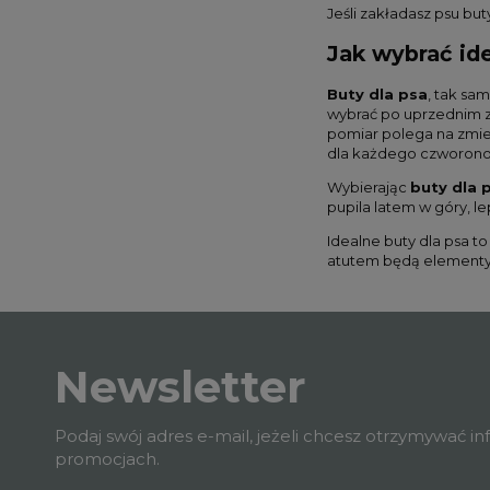
Jeśli zakładasz psu but
Jak wybrać id
Buty dla psa
, tak sa
wybrać po uprzednim z
pomiar polega na zmier
dla każdego czworonoga
Wybierając
buty dla 
pupila latem w góry, l
Idealne buty dla psa t
atutem będą elementy
Newsletter
Podaj swój adres e-mail, jeżeli chcesz otrzymywać i
promocjach.