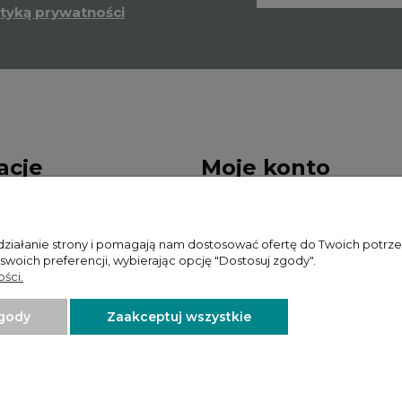
ityką prywatności
acje
Moje konto
sklepu
Twoje zamówienia
 działanie strony i pomagają nam dostosować ofertę do Twoich potr
ywatności
Zwroty i reklamacje
 swoich preferencji, wybierając opcję "Dostosuj zgody".
ści.
Ustawienia konta
zgody
Zaakceptuj wszystkie
Projekt i wykonanie:
Ecommercy.pl