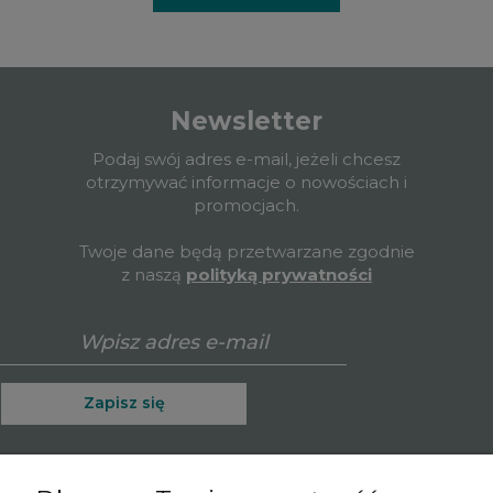
Newsletter
Podaj swój adres e-mail, jeżeli chcesz
otrzymywać informacje o nowościach i
promocjach.
Twoje dane będą przetwarzane zgodnie
z naszą
polityką prywatności
Zapisz się