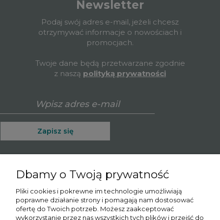
Newsletter
Podaj swój adres e-mail, jeżeli chcesz
otrzymywać informacje o nowościach i
promocjach.
Twoje dane będą przetwarzane zgodnie
z naszą
polityką prywatności
Zapisz się
Dbamy o Twoją prywatność
O nas
Pliki cookies i pokrewne im technologie umożliwiają
poprawne działanie strony i pomagają nam dostosować
Informacje
ofertę do Twoich potrzeb. Możesz zaakceptować
wykorzystanie przez nas wszystkich tych plików i przejść do