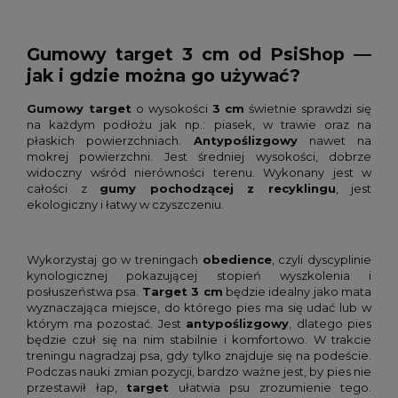
Gumowy
target 3 cm
od PsiShop —
jak i gdzie można go używać?
Gumowy target
o wysokości
3 cm
świetnie sprawdzi się
na każdym podłożu jak np.: piasek, w trawie oraz na
płaskich powierzchniach.
Antypoślizgowy
nawet na
mokrej powierzchni. Jest średniej wysokości, dobrze
widoczny wśród nierówności terenu. Wykonany jest w
całości z
gumy pochodzącej z recyklingu
, jest
ekologiczny i łatwy w czyszczeniu.
Wykorzystaj go w treningach
obedience
, czyli dyscyplinie
kynologicznej pokazującej stopień wyszkolenia i
posłuszeństwa psa.
Target 3 cm
będzie idealny jako mata
wyznaczająca miejsce, do którego pies ma się udać lub w
którym ma pozostać. Jest
antypoślizgowy
, dlatego pies
będzie czuł się na nim stabilnie i komfortowo. W trakcie
treningu nagradzaj psa, gdy tylko znajduje się na podeście.
Podczas nauki zmian pozycji, bardzo ważne jest, by pies nie
przestawił łap,
target
ułatwia psu zrozumienie tego.