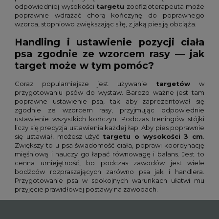
odpowiedniej wysokości
targetu
zoofizjoterapeuta może
poprawnie wdrażać chorą kończynę do poprawnego
wzorca, stopniowo zwiększając siłę, z jaką pies ją obciąża.
Handling i ustawienie pozycji ciała
psa zgodnie ze wzorcem rasy — jak
target może w tym pomóc?
Coraz popularniejsze jest używanie
targetów
w
przygotowaniu psów do wystaw. Bardzo ważne jest tam
poprawne ustawienie psa, tak aby zaprezentował się
zgodnie ze wzorcem rasy, przyjmując odpowiednie
ustawienie wszystkich kończyn. Podczas treningów stójki
liczy się precyzja ustawienia każdej łap. Aby pies poprawnie
się ustawiał, możesz użyć
targetu o wysokości 3 cm
.
Zwiększy to u psa świadomość ciała, poprawi koordynację
mięśniową i nauczy go łapać równowagę i balans. Jest to
cenna umiejętność, bo podczas zawodów jest wiele
bodźców rozpraszających zarówno psa jak i handlera.
Przygotowanie psa w spokojnych warunkach ułatwi mu
przyjęcie prawidłowej postawy na zawodach.