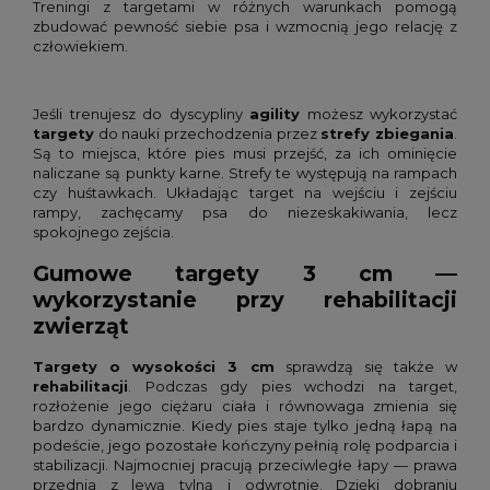
Treningi z targetami w różnych warunkach pomogą
zbudować pewność siebie psa i wzmocnią jego relację z
człowiekiem.
Jeśli trenujesz do dyscypliny
agility
możesz wykorzystać
targety
do nauki przechodzenia przez
strefy zbiegania
.
Są to miejsca, które pies musi przejść, za ich ominięcie
naliczane są punkty karne. Strefy te występują na rampach
czy huśtawkach. Układając target na wejściu i zejściu
rampy, zachęcamy psa do niezeskakiwania, lecz
spokojnego zejścia.
Gumowe targety 3 cm —
wykorzystanie przy rehabilitacji
zwierząt
Targety o wysokości 3 cm
sprawdzą się także w
rehabilitacji
. Podczas gdy pies wchodzi na target,
rozłożenie jego ciężaru ciała i równowaga zmienia się
bardzo dynamicznie. Kiedy pies staje tylko jedną łapą na
podeście, jego pozostałe kończyny pełnią rolę podparcia i
stabilizacji. Najmocniej pracują przeciwległe łapy — prawa
przednia z lewą tylną i odwrotnie. Dzięki dobraniu