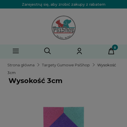
Zarejestruj się, aby zrobić zakupy z rabatem
Strona główna
Targety Gumowe PsiShop
Wysokość
3cm
Wysokość 3cm