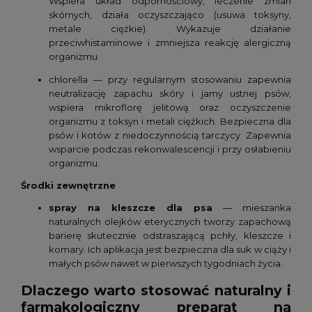
Wspiera układ odpornościowy, leczenie zmian
skórnych, działa oczyszczająco (usuwa toksyny,
metale ciężkie). Wykazuje działanie
przeciwhistaminowe i zmniejsza reakcję alergiczną
organizmu.
chlorella — przy regularnym stosowaniu zapewnia
neutralizację zapachu skóry i jamy ustnej psów,
wspiera mikroflorę jelitową oraz oczyszczenie
organizmu z toksyn i metali ciężkich. Bezpieczna dla
psów i kotów z niedoczynnością tarczycy. Zapewnia
wsparcie podczas rekonwalescencji i przy osłabieniu
organizmu.
Środki zewnętrzne
spray na kleszcze dla psa
— mieszanka
naturalnych olejków eterycznych tworzy zapachową
barierę skutecznie odstraszającą pchły, kleszcze i
komary. Ich aplikacja jest bezpieczna dla suk w ciąży i
małych psów nawet w pierwszych tygodniach życia.
Dlaczego warto stosować naturalny i
farmakologiczny preparat na