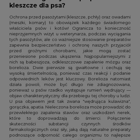
kleszcze dla psa?
Ochrona przed pasożytami (kleszcze, pchły) oraz owadami
(meszki, komary) to obowiązek każdego świadomego
właściciela psów i kotów! Ogranicza to konieczność
nieprzyjemnych wizyt u weterynarza, podczas wyciągania
tych pasożytów, ale co ważniejsze stosowanie preparatów
zapewnia bezpieczeństwo i ochronę naszych przyjaciół
przed groźnymi chorobami, jakie mogą zostać
przeniesione podczas ukąszenia. Najpopularniejszymi z
nich są babeszjoza, odkleszczowe zapalenie mózgu oraz
borelioza. Dwie pierwsze są gwałtowne i cechują się
wysoką śmiertelnością, ponieważ czas reakcji i podanie
odpowiednich leków jest kluczowy. Borelioza natomiast
działa powoli, może być długo nie zdiagnozowana,
ponieważ u psów rzadko występuje rumień wędrujący —
objaw charakterystyczny dla przebiegu tej choroby u ludzi.
U psa objawem jest tak zwana "wędrująca kulawizna",
gorączka, apatia. Nieleczona borelioza może prowadzić do
przewlekłego zapalenia stawów oraz uszkodzeń nerek,
które to doprowadzają do śmierci. Połączenie
skuteczności substancji czynnych środków
farmakologicznych oraz siły, jaką dają naturalne preparaty
podnoszące odporność całego organizmu to najlepsze