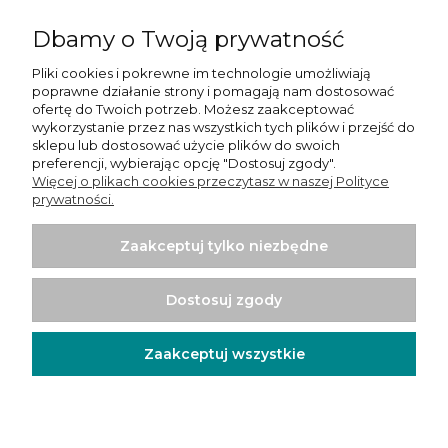
Dbamy o Twoją prywatność
O nas
Pliki cookies i pokrewne im technologie umożliwiają
poprawne działanie strony i pomagają nam dostosować
Informacje
ofertę do Twoich potrzeb. Możesz zaakceptować
wykorzystanie przez nas wszystkich tych plików i przejść do
Moje konto
sklepu lub dostosować użycie plików do swoich
preferencji, wybierając opcję "Dostosuj zgody".
Więcej o plikach cookies przeczytasz w naszej Polityce
Płatności i dostawa
prywatności.
Potrzebujesz pomocy? Skontaktuj się z nami!
Tel.:
780065102
Zaakceptuj tylko niezbędne
Email.:
sprzedaz@psishop.pl
Dostosuj zgody
Zaakceptuj wszystkie
Projekt i wykonanie:
Ecommercy.pl
Pokaż pełną wersję strony