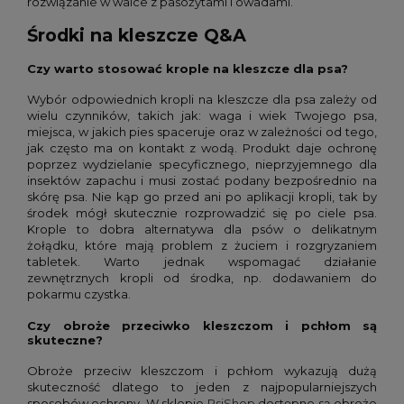
rozwiązanie w walce z pasożytami i owadami.
Środki na kleszcze Q&A
Czy warto stosować krople na kleszcze dla psa?
Wybór odpowiednich kropli na kleszcze dla psa zależy od
wielu czynników, takich jak: waga i wiek Twojego psa,
miejsca, w jakich pies spaceruje oraz w zależności od tego,
jak często ma on kontakt z wodą. Produkt daje ochronę
poprzez wydzielanie specyficznego, nieprzyjemnego dla
insektów zapachu i musi zostać podany bezpośrednio na
skórę psa. Nie kąp go przed ani po aplikacji kropli, tak by
środek mógł skutecznie rozprowadzić się po ciele psa.
Krople to dobra alternatywa dla psów o delikatnym
żołądku, które mają problem z żuciem i rozgryzaniem
tabletek. Warto jednak wspomagać działanie
zewnętrznych kropli od środka, np. dodawaniem do
pokarmu czystka.
Czy obroże przeciwko kleszczom i pchłom są
skuteczne?
Obroże przeciw kleszczom i pchłom wykazują dużą
skuteczność dlatego to jeden z najpopularniejszych
sposobów ochrony. W sklepie
PsiShop
dostępne są obroże