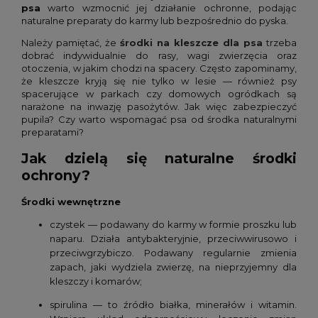
psa
warto wzmocnić jej działanie ochronne, podając
naturalne preparaty do karmy lub bezpośrednio do pyska.
Należy pamiętać, że
środki na kleszcze dla psa
trzeba
dobrać indywidualnie do rasy, wagi zwierzęcia oraz
otoczenia, w jakim chodzi na spacery. Często zapominamy,
że kleszcze kryją się nie tylko w lesie — również psy
spacerujące w parkach czy domowych ogródkach są
narażone na inwazję pasożytów. Jak więc zabezpieczyć
pupila? Czy warto wspomagać psa od środka naturalnymi
preparatami?
Jak dzielą się naturalne środki
ochrony?
Środki wewnętrzne
czystek — podawany do karmy w formie proszku lub
naparu. Działa antybakteryjnie, przeciwwirusowo i
przeciwgrzybiczo. Podawany regularnie zmienia
zapach, jaki wydziela zwierzę, na nieprzyjemny dla
kleszczy i komarów;
spirulina — to źródło białka, minerałów i witamin.