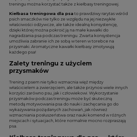
treningu można korzystać także z kiełbasy treningowej.
Kiełbasa treningowa dla psa
to prawdziwy rarytas wśród
psich smaczków nie tylko ze względu na jej niezwykłe
właściwości odżywcze, ale także idealną konsystencję,
dzięki której można pokroić ją na małe kawałki do
nagradzania psa podczas treningu. Zwarta konsystencja
umożliwia zabranie ich ze sobą w teren w torebce na
przysmaki. Aromatyczne kawałki kiełbasy zmotywują
każdego psa!
Zalety treningu z użyciem
przysmaków
Trening z psem nie tylko wzmacnia więź między
właścicielem a zwierzęciem, ale także przynosi wiele innych
korzyści zarówno psu, jak i człowiekowi. Wykorzystanie
przysmaków podczas treningu może być skuteczną
metodą motywowania psa do nauki i zachęcania go do
wykazywania pożądanych zachowań, jak również
wzmacniania posłuszeństwa oraz nauki komend w różnych
miejscach i sytuacjach, które normalnie mocno rozpraszają
psa.