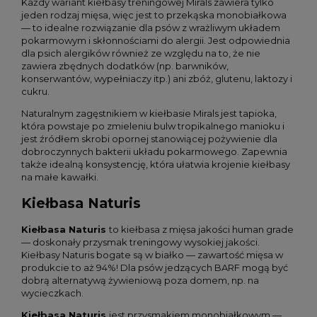
Każdy wariant kiełbasy treningowej Mirals zawiera tylko
jeden rodzaj mięsa, więc jest to przekąska monobiałkowa
— to idealne rozwiązanie dla psów z wrażliwym układem
pokarmowym i skłonnościami do alergii. Jest odpowiednia
dla psich alergików również ze względu na to, że nie
zawiera zbędnych dodatków (np. barwników,
konserwantów, wypełniaczy itp.) ani zbóż, glutenu, laktozy i
cukru.
Naturalnym zagęstnikiem w kiełbasie Mirals jest tapioka,
która powstaje po zmieleniu bulw tropikalnego manioku i
jest źródłem skrobi opornej stanowiącej pożywienie dla
dobroczynnych bakterii układu pokarmowego. Zapewnia
także idealną konsystencję, która ułatwia krojenie kiełbasy
na małe kawałki.
Kiełbasa Naturis
Kiełbasa Naturis
to kiełbasa z mięsa jakości human grade
— doskonały przysmak treningowy wysokiej jakości.
Kiełbasy Naturis bogate są w białko — zawartość mięsa w
produkcie to aż 94%! Dla psów jedzących BARF mogą być
dobrą alternatywą żywieniową poza domem, np. na
wycieczkach.
Kiełbasa Naturis
jest przysmakiem monobiałkowym —