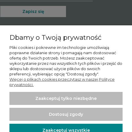
Zapisz się
Dbamy o Twoją prywatność
O nas
Pliki cookies i pokrewne im technologie umożliwiają
poprawne działanie strony i pomagają nam dostosować
Informacje
ofertę do Twoich potrzeb. Możesz zaakceptować
wykorzystanie przez nas wszystkich tych plików i przejść do
Moje konto
sklepu lub dostosować użycie plików do swoich
preferencji, wybierając opcję "Dostosuj zgody".
Więcej o plikach cookies przeczytasz w naszej Polityce
Płatności i dostawa
prywatności.
Potrzebujesz pomocy? Skontaktuj się z nami!
Tel.:
780065102
Zaakceptuj tylko niezbędne
Email.:
sprzedaz@psishop.pl
Dostosuj zgody
Zaakceptuj wszystkie