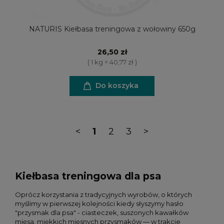
NATURIS Kiełbasa treningowa z wołowiny 650g
26,50 zł
( 1 kg = 40,77 zł )
Do koszyka
<
1
2
3
>
Kiełbasa treningowa dla psa
Oprócz korzystania z tradycyjnych wyrobów, o których
myślimy w pierwszej kolejności kiedy słyszymy hasło
"przysmak dla psa" - ciasteczek, suszonych kawałków
mięsa, miękkich mięsnych przysmaków — w trakcie