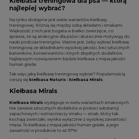
Kiełbasa treningowa dla psa — którą
najlepiej wybrać?
Na rynku dostępne jest wiele wariantów kiełbasy
treningowej. Różnią się między sobą składami i smakami.
Większość z nich jest bogata w białko zwierzęce, co
sprawia, że są atrakcyjne dla psów i skutecznie motywują do
nauki podczas treningów. Ważne jest, żeby wybrać kiełbasę
treningową ze składnikami wysokiej jakości, bez sztucznych
barwników, konserwantów i innych zbędnych dodatków.
Najlepszym rozwiązaniem będzie kiełbasa z mięsa jakości
human grade.
Tak więc jaką kiełbasę treningową wybrać? Popularnością
cieszą się
kiełbasa Naturis
i
kiełbasa Mirals
.
Kiełbasa Mirals
Kiełbasa Mirals
występuje w wielu wariantach smakowych.
Nie zawiera sztucznych dodatków w postaci substancji
zapachowych i wzmacniaczy smaku — smak, który tak
kochają zwierzaki, wynika wyłącznie z wysokiej zawartości
mięsa. To kiełbasa z mięsa jakości human grade, a jego
zawartość w produkcie to aż 97%!