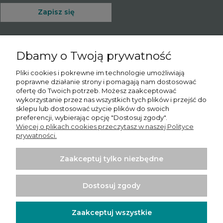
Zapisz się
Dbamy o Twoją prywatność
O nas
Pliki cookies i pokrewne im technologie umożliwiają
poprawne działanie strony i pomagają nam dostosować
Informacje
ofertę do Twoich potrzeb. Możesz zaakceptować
wykorzystanie przez nas wszystkich tych plików i przejść do
Moje konto
sklepu lub dostosować użycie plików do swoich
preferencji, wybierając opcję "Dostosuj zgody".
Więcej o plikach cookies przeczytasz w naszej Polityce
Płatności i dostawa
prywatności.
Potrzebujesz pomocy? Skontaktuj się z nami!
Tel.:
780065102
Zaakceptuj tylko niezbędne
Email.:
sprzedaz@psishop.pl
Dostosuj zgody
Zaakceptuj wszystkie