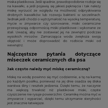
miska plastikowa. Jeśli spadnie, prawdopodobnie rozbije się
na kawałki, a jeśli pojawią się jakieś pęknięcia i tak należy
miskę wyrzucić ze względu na możliwość odpryskiwania
drobnych kawałków lub rozwoju bakterii w szczelinach.
Jednak jeśli chodzi o wytrzymałość na wysoką temperaturę,
mycie w zmywarce czy szorowanie, miski ceramiczne
przewyższają odpornością miski plastikowe i wykonane ze
stali. Uważaj, aby nie zostawiać jej na zewnątrz podczas
wysokich mrozów. Zamarzająca woda zwiększa swoją
objętość i może doprowadzić do rozbicia miski od
wewnątrz.
Najczęstsze pytania dotyczące
miseczek ceramicznych dla psa
Jak często należy myć miskę ceramiczną?
Miskę na wodę powinno się myć codziennie, a tę na karmę
po każdym posiłku, ponieważ na jej dnie osadza się śliska
warstwa śliny i resztek jedzenia. Dzięki temu, że naczynie
ma większą trwałość niż plastikowe miski, częste
czyszczenie nie rysuje powierzchni. Ceramikę można myć w
zmywarce i wyparzać, dzięki temu utrzymanie sterylności
jest znacznie łatwiejsze.