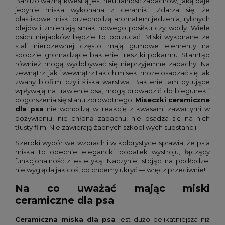
Bardzo ważną kwestią jest neutralność zapachów, jaką daje
jedynie miska wykonana z ceramiki. Zdarza się, że
plastikowe miski przechodzą aromatem jedzenia, rybnych
olejów i zmieniają smak nowego posiłku czy wody. Wiele
psich niejadków będzie to odrzucać. Miski wykonane ze
stali nierdzewnej często mają gumowe elementy na
spodzie, gromadzące bakterie i resztki pokarmu. Stamtąd
również mogą wydobywać się nieprzyjemne zapachy. Na
zewnątrz, jak i wewnątrz takich misek, może osadzać się tak
zwany biofilm, czyli śliska warstwa. Bakterie tam bytujące
wpływają na trawienie psa, mogą prowadzić do biegunek i
pogorszenia się stanu zdrowotnego.
Miseczki ceramiczne
dla psa
nie wchodzą w reakcję z kwasami zawartymi w
pożywieniu, nie chłoną zapachu, nie osadza się na nich
tłusty film. Nie zawierają żadnych szkodliwych substancji.
Szeroki wybór we wzorach i w kolorystyce sprawia, że psia
miska to obecnie elegancki dodatek wystroju, łączący
funkcjonalność z estetyką. Naczynie, stojąc na podłodze,
nie wygląda jak coś, co chcemy ukryć — wręcz przeciwnie!
Na co uważać mając miski
ceramiczne dla psa
Ceramiczna miska dla psa
jest dużo delikatniejsza niż