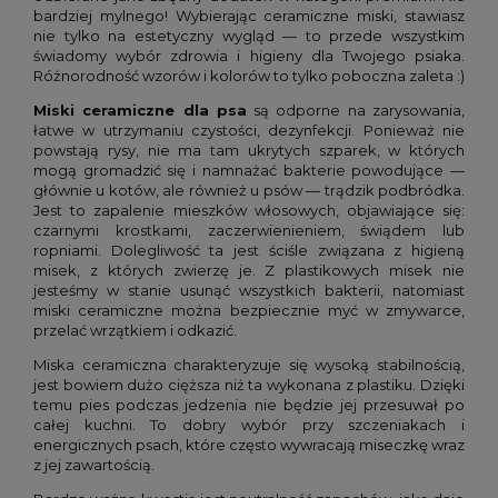
bardziej mylnego! Wybierając ceramiczne miski, stawiasz
nie tylko na estetyczny wygląd — to przede wszystkim
świadomy wybór zdrowia i higieny dla Twojego psiaka.
Różnorodność wzorów i kolorów to tylko poboczna zaleta :)
Miski ceramiczne dla psa
są odporne na zarysowania,
łatwe w utrzymaniu czystości, dezynfekcji. Ponieważ nie
powstają rysy, nie ma tam ukrytych szparek, w których
mogą gromadzić się i namnażać bakterie powodujące —
głównie u kotów, ale również u psów — trądzik podbródka.
Jest to zapalenie mieszków włosowych, objawiające się:
czarnymi krostkami, zaczerwienieniem, świądem lub
ropniami. Dolegliwość ta jest ściśle związana z higieną
misek, z których zwierzę je. Z plastikowych misek nie
jesteśmy w stanie usunąć wszystkich bakterii, natomiast
miski ceramiczne można bezpiecznie myć w zmywarce,
przelać wrzątkiem i odkazić.
Miska ceramiczna charakteryzuje się wysoką stabilnością,
jest bowiem dużo cięższa niż ta wykonana z plastiku. Dzięki
temu pies podczas jedzenia nie będzie jej przesuwał po
całej kuchni. To dobry wybór przy szczeniakach i
energicznych psach, które często wywracają miseczkę wraz
z jej zawartością.