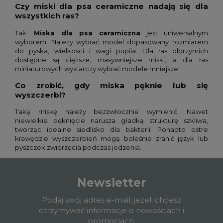
Czy miski dla psa ceramiczne nadają się dla
wszystkich ras?
Tak.
Miska dla psa ceramiczna
jest uniwersalnym
wyborem. Należy wybrać model dopasowany rozmiarem
do pyska, wielkości i wagi pupila. Dla ras olbrzymich
dostępne są cięższe, masywniejsze miski, a dla ras
miniaturowych wystarczy wybrać modele mniejsze.
Co zrobić, gdy miska pęknie lub się
wyszczerbi?
Taką miskę należy bezzwłocznie wymienić. Nawet
niewielkie pęknięcie narusza gładką strukturę szkliwa,
tworząc idealne siedlisko dla bakterii. Ponadto ostre
krawędzie wyszczerbień mogą boleśnie zranić język lub
pyszczek zwierzęcia podczas jedzenia.
Newsletter
Podaj swój adres e-mail, jeżeli chcesz
otrzymywać informacje o nowościach i
promocjach.