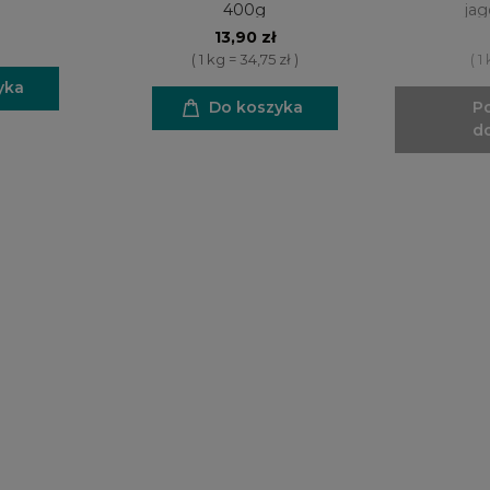
400g
ja
13,90 zł
( 1 kg = 34,75 zł )
( 1
yka
Do koszyka
P
d