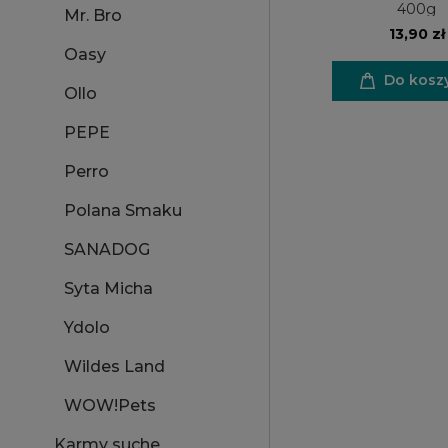
400g
Mr. Bro
13,90 zł
Oasy
Do kosz
Ollo
PEPE
Perro
Polana Smaku
SANADOG
Syta Micha
Ydolo
Wildes Land
WOW!Pets
Karmy suche