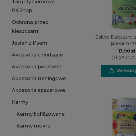
Targety Gumowe
PsiShop
Ochrona przed
kleszczami
Baltica Dziczyzna z
Jesień z Psem
jabłkiem 4
13,90 zł
Akcesoria chłodzące
( 1 kg = 34,75 
Akcesoria podróżne
Do kosz
Akcesoria treningowe
Akcesoria spacerowe
Karmy
Karmy liofilizowane
Karmy mokre