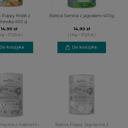
a Puppy Królik z
Baltica Sarnina z jagodami 400g
chewką 400 g
14,90 zł
14,90 zł
 kg = 37,25 zł )
( 1 kg = 37,25 zł )
Do koszyka
Do koszyka
nięcina z malinami i
Baltica Puppy Jagnięcina z