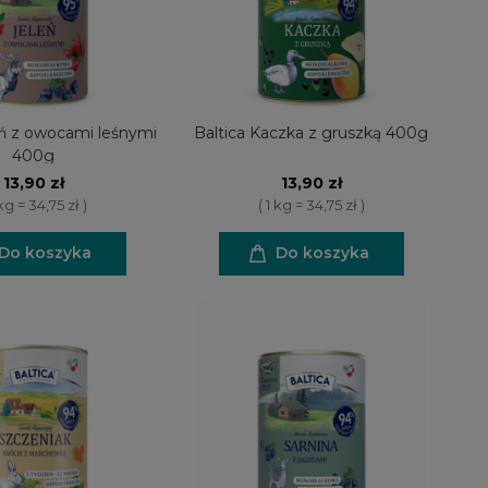
eń z owocami leśnymi
Baltica Kaczka z gruszką 400g
400g
13,90 zł
13,90 zł
 kg = 34,75 zł )
( 1 kg = 34,75 zł )
Do koszyka
Do koszyka