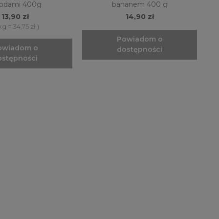
godami 400g
bananem 400 g
13,90 zł
14,90 zł
 kg = 34,75 zł )
Powiadom o
owiadom o
dostępności
ostępności