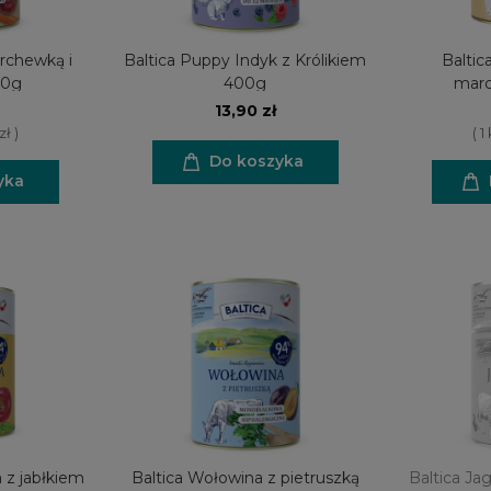
archewką i
Baltica Puppy Indyk z Królikiem
Baltic
00g
400g
mar
13,90 zł
zł )
( 1
Do koszyka
yka
 z jabłkiem
Baltica Wołowina z pietruszką
Baltica Jag