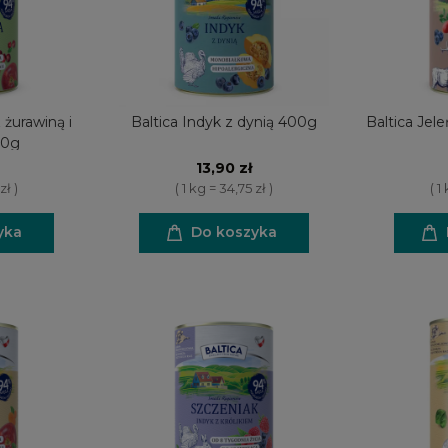
 żurawiną i
Baltica Indyk z dynią 400g
Baltica Jel
00g
13,90 zł
zł )
( 1 kg = 34,75 zł )
( 1
yka
Do koszyka