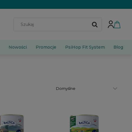
Nowości
Promocje
PsiHop Fit System
Blog