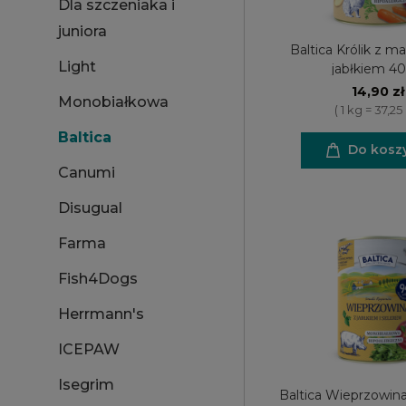
Dla szczeniaka i
juniora
Baltica Królik z m
Light
jabłkiem 4
14,90 zł
Monobiałkowa
( 1 kg = 37,25 
Baltica
Do kosz
Canumi
Disugual
Farma
Fish4Dogs
Herrmann's
ICEPAW
Isegrim
Baltica Wieprzowina