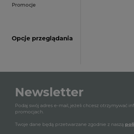
Promocje
Opcje przeglądania
Newsletter
Podaj swój adres e-mail, jeżeli chcesz otrzymywać i
promocjach.
Twoje dane będą przetwarzane zgodnie z naszą
pol