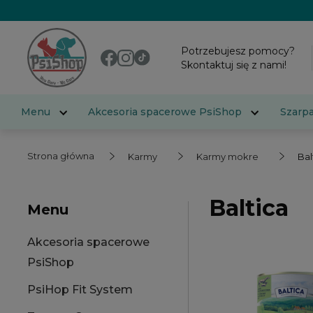
Potrzebujesz pomocy?
Skontaktuj się z nami!
Menu
Akcesoria spacerowe PsiShop
Szarp
Strona główna
Karmy
Karmy mokre
Bal
Baltica
Menu
Akcesoria spacerowe
PsiShop
PsiHop Fit System