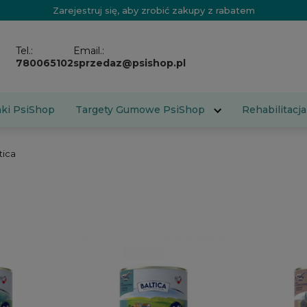
Zarejestruj się, aby zrobić zakupy z rabatem
Tel.:
Email.:
780065102
sprzedaz@psishop.pl
aki PsiShop
Targety Gumowe PsiShop
Rehabilitacja
tica