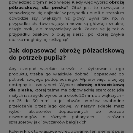
powiedzieć o tym nieco więcej. Kiedy więc wybrać
obrożę
półzaciskową dla pieska
? Otóż jest to rozwiązanie
sprawdzające się najlepiej w przypadku pupili o szerokim
obwodzie szyi, większym niż głowy. Bywa tak np. w
przypadku chartów mających niewielką główkę i smukłe,
długie pyski, ale masywniejszy kark. Zaleca się ją też w
przypadku psiaków o długiej sierści, po której zwykła
opaska mogłaby się ześlizgnąć.
Jak dopasować obrożę półzaciskową
do potrzeb pupila?
Aby czerpać wszelkie korzyści z użytkowania tego
produktu, trzeba go właściwie dobrać i dopasować do
potrzeb swojego podopiecznego. Wpierw więc przejrzyj
dostępny tu asortyment. Wybierz
obrożę półzaciskową
dla pieska
, której taśma ma odpowiednią szerokość (dla
małych ras zwykle wynosi ona około 20 mm, dla większych –
od 25 do 30 mm), a jej obwód umożliwi swobodne
przełożenie przez jego głowę. W naszym sklepie masz
wybór akcesoriów dopasowanych do potrzeb
czworonogów o różnych gabarytach – zarówno
sznaucerów, jak i owczarków belgijskich.
Kolejny krok to właściwe wyregulowanie. Ten element psiej