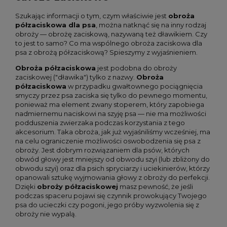
Szukając informacji o tym, czym właściwie jest
obroża
półzaciskowa dla psa
, można natknąć się na inny rodzaj
obroży — obrożę zaciskową, nazywaną też dławikiem. Czy
to jest to samo? Co ma wspólnego obroża zaciskowa dla
psa z obrożą półzaciskową? Spieszymy z wyjaśnieniem.
Obroża półzaciskowa
jest podobna do obroży
zaciskowej ("dławika") tylko z nazwy.
Obroża
półzaciskowa
w przypadku gwałtownego pociągnięcia
smyczy przez psa zaciska się tylko do pewnego momentu,
ponieważ ma element zwany stoperem, który zapobiega
nadmiernemu naciskowi na szyję psa — nie ma możliwości
podduszenia zwierzaka podczas korzystania z tego
akcesorium. Taka obroża, jak już wyjaśniliśmy wcześniej, ma
na celu ograniczenie możliwości oswobodzenia się psa z
obroży. Jest dobrym rozwiązaniem dla psów, których
obwód głowy jest mniejszy od obwodu szyi (lub zbliżony do
obwodu szyi) oraz dla psich spryciarzy i uciekinierów, którzy
opanowali sztukę wyjmowania głowy z obroży do perfekcji.
Dzięki
obroży półzaciskowej
masz pewność, że jeśli
podczas spaceru pojawi się czynnik prowokujący Twojego
psa do ucieczki czy pogoni, jego próby wyzwolenia się z
obroży nie wypalą.