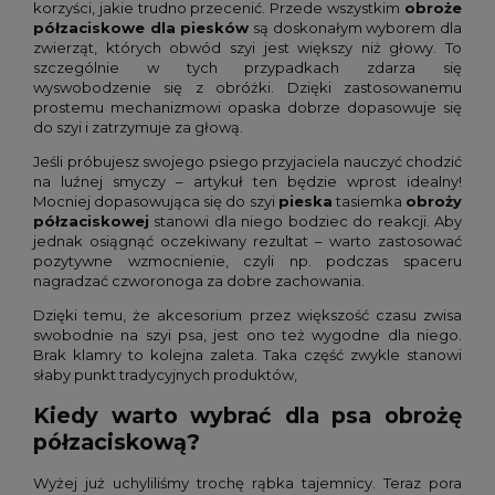
korzyści, jakie trudno przecenić. Przede wszystkim
obroże
półzaciskowe dla piesków
są doskonałym wyborem dla
zwierząt, których obwód szyi jest większy niż głowy. To
szczególnie w tych przypadkach zdarza się
wyswobodzenie się z obróżki. Dzięki zastosowanemu
prostemu mechanizmowi opaska dobrze dopasowuje się
do szyi i zatrzymuje za głową.
Jeśli próbujesz swojego psiego przyjaciela nauczyć chodzić
na luźnej smyczy – artykuł ten będzie wprost idealny!
Mocniej dopasowująca się do szyi
pieska
tasiemka
obroży
półzaciskowej
stanowi dla niego bodziec do reakcji. Aby
jednak osiągnąć oczekiwany rezultat – warto zastosować
pozytywne wzmocnienie, czyli np. podczas spaceru
nagradzać czworonoga za dobre zachowania.
Dzięki temu, że akcesorium przez większość czasu zwisa
swobodnie na szyi psa, jest ono też wygodne dla niego.
Brak klamry to kolejna zaleta. Taka część zwykle stanowi
słaby punkt tradycyjnych produktów,
Kiedy warto wybrać dla psa obrożę
półzaciskową?
Wyżej już uchyliliśmy trochę rąbka tajemnicy. Teraz pora