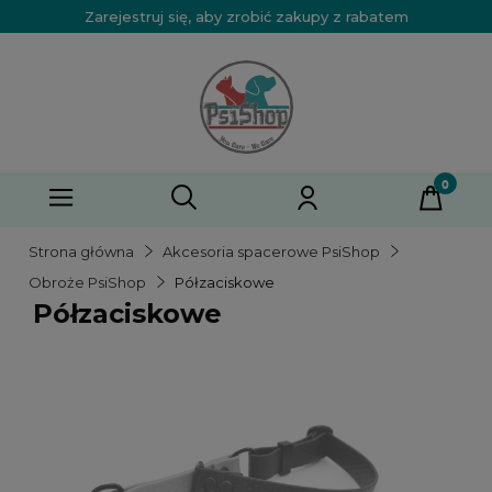
Zarejestruj się, aby zrobić zakupy z rabatem
Strona główna
Akcesoria spacerowe PsiShop
Obroże PsiShop
Półzaciskowe
Półzaciskowe