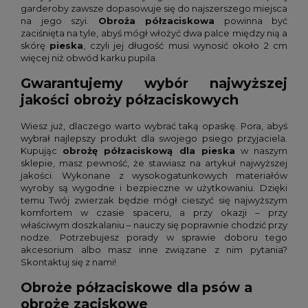
garderoby zawsze dopasowuje się do najszerszego miejsca
na jego szyi.
Obroża półzaciskowa
powinna być
zaciśnięta na tyle, abyś mógł włożyć dwa palce między nią a
skórę
pieska
, czyli jej długość musi wynosić około 2 cm
więcej niż obwód karku pupila.
Gwarantujemy wybór najwyższej
jakości obroży półzaciskowych
Wiesz już, dlaczego warto wybrać taką opaskę. Pora, abyś
wybrał najlepszy produkt dla swojego psiego przyjaciela.
Kupując
obrożę półzaciskową dla pieska
w naszym
sklepie, masz pewność, że stawiasz na artykuł najwyższej
jakości. Wykonane z wysokogatunkowych materiałów
wyroby są wygodne i bezpieczne w użytkowaniu. Dzięki
temu Twój zwierzak będzie mógł cieszyć się najwyższym
komfortem w czasie spaceru, a przy okazji – przy
właściwym doszkalaniu – nauczy się poprawnie chodzić przy
nodze. Potrzebujesz porady w sprawie doboru tego
akcesorium albo masz inne związane z nim pytania?
Skontaktuj się z nami!
Obroże półzaciskowe dla psów a
obroże zaciskowe