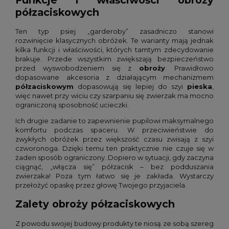
Funkcje i właściwości obroży
półzaciskowych
Ten typ psiej „garderoby” zasadniczo stanowi
rozwinięcie klasycznych obróżek. Te warianty mają jednak
kilka funkcji i właściwości, których tamtym zdecydowanie
brakuje. Przede wszystkim zwiększają bezpieczeństwo
przed wyswobodzeniem się z
obroży
. Prawidłowo
dopasowane akcesoria z działającym mechanizmem
półzaciskowym
dopasowują się lepiej do szyi
pieska
,
więc nawet przy wiciu czy szarpaniu się zwierzak ma mocno
ograniczoną sposobność ucieczki.
Ich drugie zadanie to zapewnienie pupilowi maksymalnego
komfortu podczas spaceru. W przeciwieństwie do
zwykłych obróżek przez większość czasu zwisają z szyi
czworonoga. Dzięki temu ten praktycznie nie czuje się w
żaden sposób ograniczony. Dopiero w sytuacji, gdy zaczyna
ciągnąć, „włącza się” półzacisk – bez podduszania
zwierzaka! Poza tym łatwo się je zakłada. Wystarczy
przełożyć opaskę przez głowę Twojego przyjaciela.
Zalety obroży półzaciskowych
Z powodu swojej budowy produkty te niosą ze sobą szereg