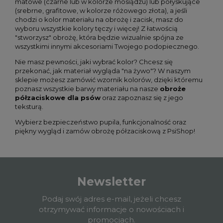
matowe (czarne lub w kolorze mosiądzu) lub połyskujące
(srebrne, grafitowe, w kolorze różowego złota), a jeśli
chodzi o kolor materiału na obrożę i zacisk, masz do
wyboru wszystkie kolory tęczy i więcej! Z łatwością
"stworzysz" obrożę, która będzie wizualnie spójna ze
wszystkimi innymi akcesoriami Twojego podopiecznego.
Nie masz pewności, jaki wybrać kolor? Chcesz się
przekonać, jak materiał wygląda "na żywo"? W naszym
sklepie możesz zamówić wzornik kolorów, dzięki któremu
poznasz wszystkie barwy materiału na nasze
obroże
półzaciskowe dla psów
oraz zapoznasz się z jego
teksturą.
Wybierz bezpieczeństwo pupila, funkcjonalność oraz
piękny wygląd i zamów obrożę półzaciskową z PsiShop!
Newsletter
Podaj swój adres e-mail, jeżeli chcesz
otrzymywać informacje o nowościach i
promocjach.