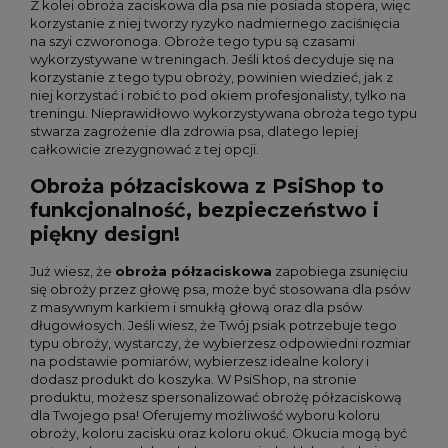
Z kolei obroża zaciskowa dla psa nie posiada stopera, więc
korzystanie z niej tworzy ryzyko nadmiernego zaciśnięcia
na szyi czworonoga. Obroże tego typu są czasami
wykorzystywane w treningach. Jeśli ktoś decyduje się na
korzystanie z tego typu obroży, powinien wiedzieć, jak z
niej korzystać i robić to pod okiem profesjonalisty, tylko na
treningu. Nieprawidłowo wykorzystywana obroża tego typu
stwarza zagrożenie dla zdrowia psa, dlatego lepiej
całkowicie zrezygnować z tej opcji.
Obroża półzaciskowa z PsiShop to
funkcjonalność, bezpieczeństwo i
piękny design!
Już wiesz, że
obroża półzaciskowa
zapobiega zsunięciu
się obroży przez głowę psa, może być stosowana dla psów
z masywnym karkiem i smukłą głową oraz dla psów
długowłosych. Jeśli wiesz, że Twój psiak potrzebuje tego
typu obroży, wystarczy, że wybierzesz odpowiedni rozmiar
na podstawie pomiarów, wybierzesz idealne kolory i
dodasz produkt do koszyka. W PsiShop, na stronie
produktu, możesz spersonalizować obrożę półzaciskową
dla Twojego psa! Oferujemy możliwość wyboru koloru
obroży, koloru zacisku oraz koloru okuć. Okucia mogą być