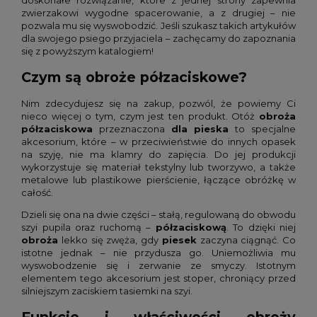
zwierzakowi wygodne spacerowanie, a z drugiej – nie
pozwala mu się wyswobodzić. Jeśli szukasz takich artykułów
dla swojego psiego przyjaciela – zachęcamy do zapoznania
się z powyższym katalogiem!
Czym są obroże półzaciskowe?
Nim zdecydujesz się na zakup, pozwól, że powiemy Ci
nieco więcej o tym, czym jest ten produkt. Otóż
obroża
półzaciskowa
przeznaczona
dla pieska
to specjalne
akcesorium, które – w przeciwieństwie do innych opasek
na szyję, nie ma klamry do zapięcia. Do jej produkcji
wykorzystuje się materiał tekstylny lub tworzywo, a także
metalowe lub plastikowe pierścienie, łączące obróżkę w
całość.
Dzieli się ona na dwie części – stałą, regulowaną do obwodu
szyi pupila oraz ruchomą –
półzaciskową
. To dzięki niej
obroża
lekko się zwęża, gdy
piesek
zaczyna ciągnąć. Co
istotne jednak – nie przydusza go
.
Uniemożliwia mu
wyswobodzenie się i zerwanie ze smyczy. Istotnym
elementem tego akcesorium jest stoper, chroniący przed
silniejszym zaciskiem tasiemki na szyi.