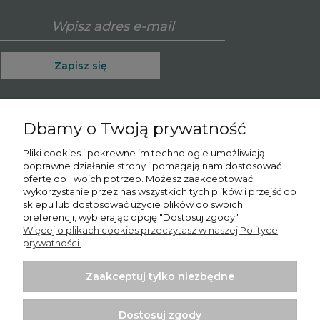
Zapisz się
Dbamy o Twoją prywatność
O nas
Pliki cookies i pokrewne im technologie umożliwiają
poprawne działanie strony i pomagają nam dostosować
Informacje
ofertę do Twoich potrzeb. Możesz zaakceptować
wykorzystanie przez nas wszystkich tych plików i przejść do
Moje konto
sklepu lub dostosować użycie plików do swoich
preferencji, wybierając opcję "Dostosuj zgody".
Więcej o plikach cookies przeczytasz w naszej Polityce
Płatności i dostawa
prywatności.
Potrzebujesz pomocy? Skontaktuj się z nami!
Tel.:
780065102
Zaakceptuj tylko niezbędne
Email.:
sprzedaz@psishop.pl
Dostosuj zgody