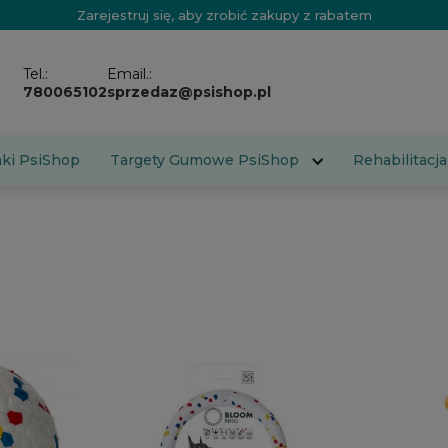
Zarejestruj się, aby zrobić zakupy z rabatem
Tel.:
Email.:
780065102
sprzedaz@psishop.pl
aki PsiShop
Targety Gumowe PsiShop
Rehabilitacja