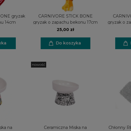
ONE gryzak
CARNIVORE STICK BONE
CARNIV
nu 14cm
gryzak o zapachu bekonu 17cm
gryzak o z
25,00 zł
yka
Do koszyka
nowość
ska na
Ceramiczna Miska na
Chłonny RĘCZNIK 