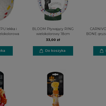
PU lekka i
BLOOM Pływający RING
CARNIV
elokolorowa
wielokolorowy 18cm
BONE gryza
33,00 zł
yka
Do koszyka