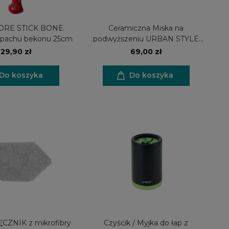
ORE STICK BONE
Ceramiczna Miska na
apachu bekonu 25cm
podwyższeniu URBAN STYLE
TILT'D 250 ml
29,90 zł
69,00 zł
Do koszyka
Do koszyka
z mikrofibry
Czyścik / Myjka do łap z