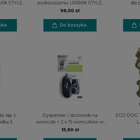
BAN STYLE
podwyższeniu URBAN STYLE
dla
 ml
TILT'D 350 ml
96,00 zł
yka
Do koszyka
do łap z
Dyspenser / dozownik na
ECO DOG T
adką S
woreczki + 2 x 15 woreczków w
L
zestawie
15,90 zł