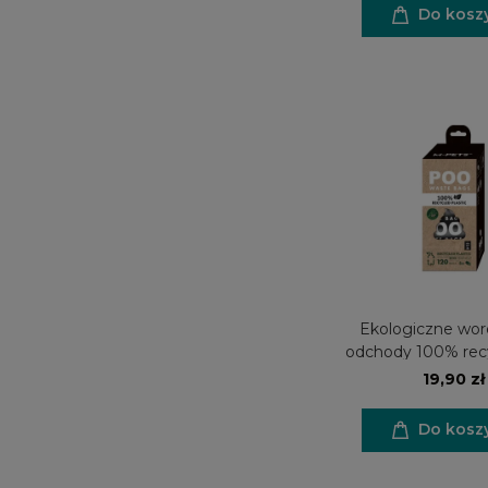
Do kosz
Ekologiczne wor
odchody 100% recy
sztuk (8 role
19,90 zł
BEZZAPAC
Do kosz