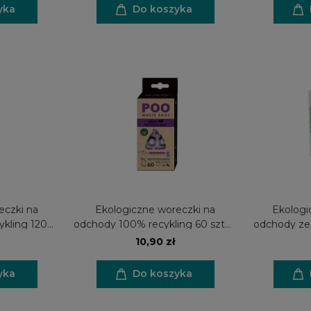
yka
Do koszyka
eczki na
Ekologiczne woreczki na
Ekologi
kling 120
odchody 100% recykling 60 sztuk
odchody ze 
k) -
(4 rolki) - lawenda
120 s
10,90 zł
HOWE
BEZ
yka
Do koszyka