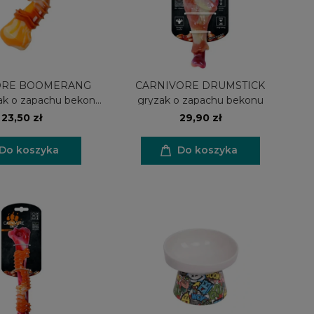
ORE BOOMERANG
CARNIVORE DRUMSTICK
k o zapachu bekonu
gryzak o zapachu bekonu
12cm
23,50 zł
29,90 zł
Do koszyka
Do koszyka