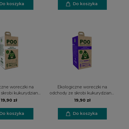
Do koszyka
Do koszyka
czne woreczki na
Ekologiczne woreczki na
skrobi kukurydzianej
odchody ze skrobi kukurydzianej
ztuk (8 rolek) -
120 sztuk (8 rolek) - lawendowe
19,90 zł
19,90 zł
ZAPACHOWE
Do koszyka
Do koszyka