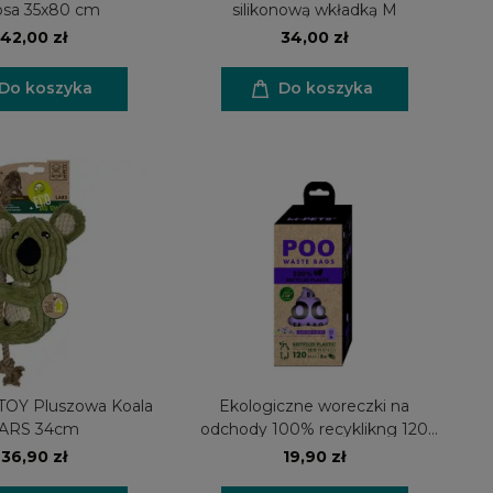
 psa 35x80 cm
silikonową wkładką M
42,00 zł
34,00 zł
Do koszyka
Do koszyka
OY Pluszowa Koala
Ekologiczne woreczki na
ARS 34cm
odchody 100% recyklikng 120
sztuk (8 rolek) - lawenda
36,90 zł
19,90 zł