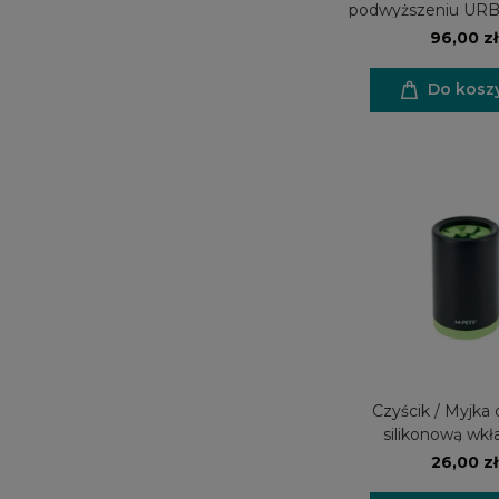
podwyższeniu UR
TILT'D 350
96,00 zł
Do kosz
Czyścik / Myjka 
silikonową wkł
26,00 zł