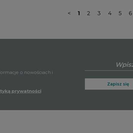
<
1
2
3
4
5
6
nformacje o nowościach i
Zapisz się
ityką prywatności