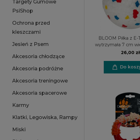
Targety Gumowe
PsiShop
Ochrona przed
kleszczami
BLOOM Piłka z E-T
Jesień z Psem
wytrzymała 7 cm wi
26,00 zł
Akcesoria chłodzące
Do kosz
Akcesoria podróżne
Akcesoria treningowe
Akcesoria spacerowe
Karmy
Klatki, Legowiska, Rampy
Miski