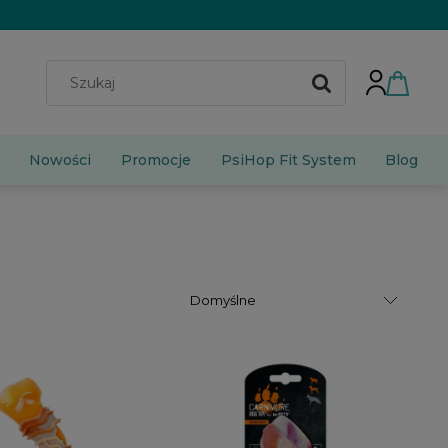
Nowości
Promocje
PsiHop Fit System
Blog