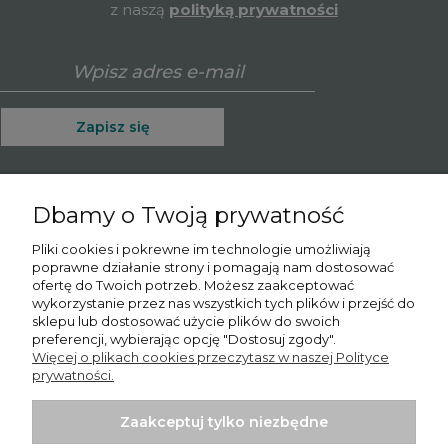
z naszą
polityką prywatności
Zapisz się
Dbamy o Twoją prywatność
O nas
Pliki cookies i pokrewne im technologie umożliwiają
poprawne działanie strony i pomagają nam dostosować
Informacje
ofertę do Twoich potrzeb. Możesz zaakceptować
wykorzystanie przez nas wszystkich tych plików i przejść do
Moje konto
sklepu lub dostosować użycie plików do swoich
preferencji, wybierając opcję "Dostosuj zgody".
Więcej o plikach cookies przeczytasz w naszej Polityce
Płatności i dostawa
prywatności.
Potrzebujesz pomocy? Skontaktuj się z nami!
Tel.:
780065102
Zaakceptuj tylko niezbędne
Email.:
sprzedaz@psishop.pl