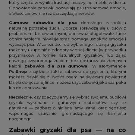
który często w wyniku frustracji niszczy, np. meble w domu.
Odpowiednie zabawki pozwalają psu rozładować emocje,
a właścicielowi nie raz oszczędzają nerwów.
Gumowa zabawka dla psa
dorosłego zaspokaja
naturalną potrzebę żucia. Dobrze sprawdzą się u psów z
problemami behawioralnymi, ponieważ długotrwałe żucie
obniża napięcie, niweluje stres, pomaga uspokoić emocje i
wyciszyć psa. W zależności od wybranego rodzaju gryzaka
możemy uzupełnić niedobory w psiej diecie (w przypadku
przysmaków w formie naturalnych gryzaków) lub zająć
naszego czworonoga żuciem, bez dostarczania zbędnych
kalorii (
zabawka dla psa gumowa
). W asortymencie
PsiShop
znajdziesz także zabawki do gryzienia, którymi
możesz bawić się z Twoim psem na świeżym powietrzu!
Dzięki dołączonej lince możesz użyć zabawki jako szarpaka
lub do aportowania.
Niezależnie, czy zdecydujemy się wybrać swojemu pupilowi
gryzaki wykonane z gumowych materiałów, czy te
naturalne — zadbasz o higienę jamy ustnej oraz będziesz
wspomagać usuwanie gromadzącego się kamienia
nazębnego.
Zabawki gryzaki dla psa — na co