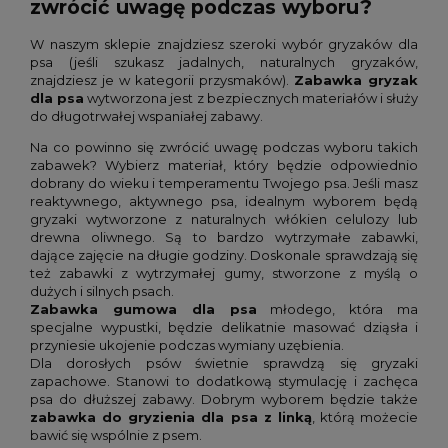
zwrócić uwagę podczas wyboru?
W naszym sklepie znajdziesz szeroki wybór gryzaków dla
psa (jeśli szukasz jadalnych, naturalnych gryzaków,
znajdziesz je w kategorii przysmaków).
Zabawka gryzak
dla psa
wytworzona jest z bezpiecznych materiałów i służy
do długotrwałej wspaniałej zabawy.
Na co powinno się zwrócić uwagę podczas wyboru takich
zabawek? Wybierz materiał, który będzie odpowiednio
dobrany do wieku i temperamentu Twojego psa. Jeśli masz
reaktywnego, aktywnego psa, idealnym wyborem będą
gryzaki wytworzone z naturalnych włókien celulozy lub
drewna oliwnego. Są to bardzo wytrzymałe zabawki,
dające zajęcie na długie godziny. Doskonale sprawdzają się
też zabawki z wytrzymałej gumy, stworzone z myślą o
dużych i silnych psach.
Zabawka gumowa dla psa
młodego, która ma
specjalne wypustki, będzie delikatnie masować dziąsła i
przyniesie ukojenie podczas wymiany uzębienia.
Dla dorosłych psów świetnie sprawdzą się gryzaki
zapachowe. Stanowi to dodatkową stymulację i zachęca
psa do dłuższej zabawy. Dobrym wyborem będzie także
zabawka do gryzienia dla psa z linką
, którą możecie
bawić się wspólnie z psem.