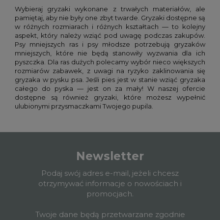
Wybieraj gryzaki wykonane z trwałych materiałów, ale
pamiętaj, aby nie były one zbyt twarde. Gryzaki dostępne są
w różnych rozmiarach i różnych kształtach — to kolejny
aspekt, który należy wziąć pod uwagę podczas zakupów.
Psy mniejszych ras i psy młodsze potrzebują gryzaków
mniejszych, które nie będą stanowiły wyzwania dla ich
pyszczka. Dla ras dużych polecamy wybór nieco większych
rozmiarów zabawek, z uwagi na ryzyko zaklinowania się
gryzaka w pysku psa. Jeśli pies jest w stanie wziąć gryzaka
całego do pyska — jest on za mały! W naszej ofercie
dostępne są również gryzaki, które możesz wypełnić
ulubionymi przysmaczkami Twojego pupila.
Newsletter
Podaj swój adres e-mail, jeżeli chcesz
otrzymywać informacje o nowościach i
promocjach.
Twoje dane będą przetwarzane zgodnie