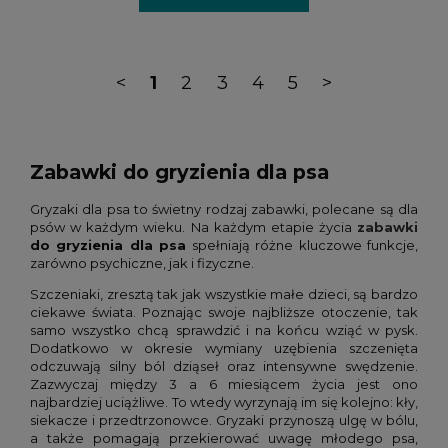
<
1
2
3
4
5
>
Zabawki do gryzienia dla psa
Gryzaki dla psa to świetny rodzaj zabawki, polecane są dla
psów w każdym wieku. Na każdym etapie życia
zabawki
do gryzienia dla psa
spełniają różne kluczowe funkcje,
zarówno psychiczne, jak i fizyczne.
Szczeniaki, zresztą tak jak wszystkie małe dzieci, są bardzo
ciekawe świata. Poznając swoje najbliższe otoczenie, tak
samo wszystko chcą sprawdzić i na końcu wziąć w pysk.
Dodatkowo w okresie wymiany uzębienia szczenięta
odczuwają silny ból dziąseł oraz intensywne swędzenie.
Zazwyczaj między 3 a 6 miesiącem życia jest ono
najbardziej uciążliwe. To wtedy wyrzynają im się kolejno: kły,
siekacze i przedtrzonowce. Gryzaki przynoszą ulgę w bólu,
a także pomagają przekierować uwagę młodego psa,