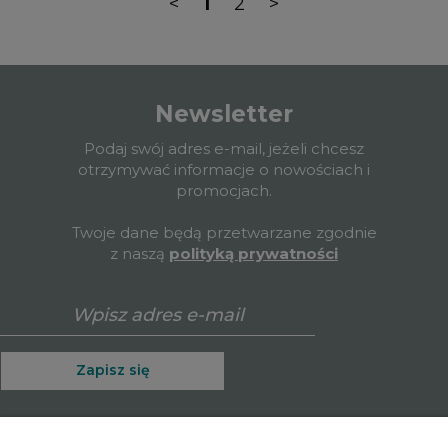
<
1
2
>
Newsletter
Podaj swój adres e-mail, jeżeli chcesz
otrzymywać informacje o nowościach i
promocjach.
Twoje dane będą przetwarzane zgodnie
z naszą
polityką prywatności
Zapisz się