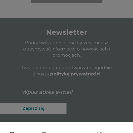
Newsletter
Podaj swój adres e-mail, jeżeli chcesz
otrzymywać informacje o nowościach i
promocjach.
Twoje dane będą przetwarzane zgodnie
z naszą
polityką prywatności
Zapisz się