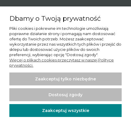
Dbamy o Twoją prywatność
O nas
Pliki cookies i pokrewne im technologie umożliwiają
poprawne działanie strony i pomagają nam dostosować
Informacje
ofertę do Twoich potrzeb. Możesz zaakceptować
wykorzystanie przez nas wszystkich tych plików i przejść do
Moje konto
sklepu lub dostosować użycie plików do swoich
preferencji, wybierając opcję "Dostosuj zgody".
Więcej o plikach cookies przeczytasz w naszej Polityce
Płatności i dostawa
prywatności.
Potrzebujesz pomocy? Skontaktuj się z nami!
Tel.:
780065102
Zaakceptuj tylko niezbędne
Email.:
sprzedaz@psishop.pl
Dostosuj zgody
Zaakceptuj wszystkie
Projekt i wykonanie:
Ecommercy.pl
Pokaż pełną wersję strony