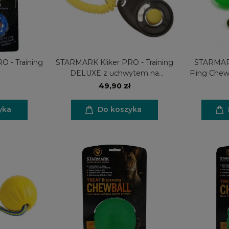
 - Training
STARMARK Kliker PRO - Training
STARMARK
DELUXE z uchwytem na
Fling Chew
nadgarstek
49,90 zł
yka
Do koszyka