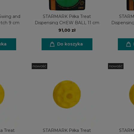
Swing and
STARMARK Piłka Treat
STARMA
etch 9 cm
Dispensing CHEW BALL 11 cm
Dispensi
91,00 zł
yka
Do koszyka
nowość
nowość
a Treat
STARMARK Piłka Treat
STARMA