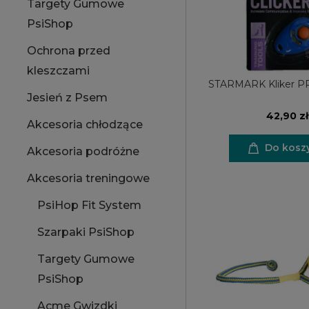
Targety Gumowe
PsiShop
Ochrona przed
kleszczami
STARMARK Kliker PRO
Jesień z Psem
42,90 zł
Akcesoria chłodzące
Do kosz
Akcesoria podróżne
Akcesoria treningowe
PsiHop Fit System
Szarpaki PsiShop
Targety Gumowe
PsiShop
Acme Gwizdki