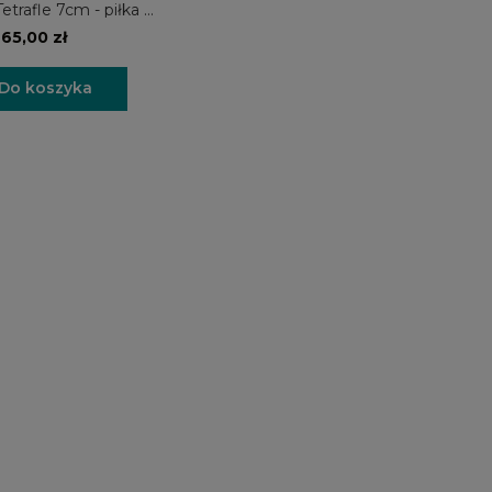
etrafle 7cm - piłka na
przysmaki
65,00 zł
Do koszyka