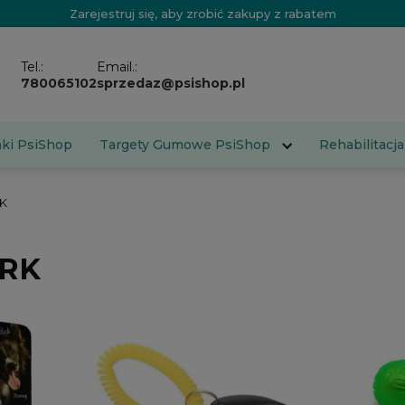
Zarejestruj się, aby zrobić zakupy z rabatem
Tel.:
Email.:
780065102
sprzedaz@psishop.pl
aki PsiShop
Targety Gumowe PsiShop
Rehabilitacja
K
RK