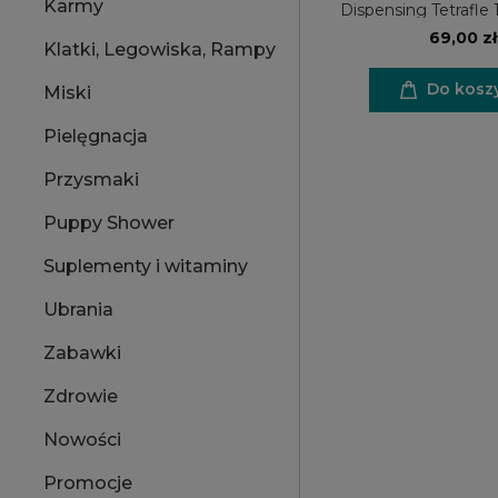
Karmy
Dispensing Tetrafle 
na przysma
69,00 zł
Klatki, Legowiska, Rampy
Do kosz
Miski
Pielęgnacja
Przysmaki
Puppy Shower
Suplementy i witaminy
Ubrania
Zabawki
Zdrowie
Nowości
Promocje