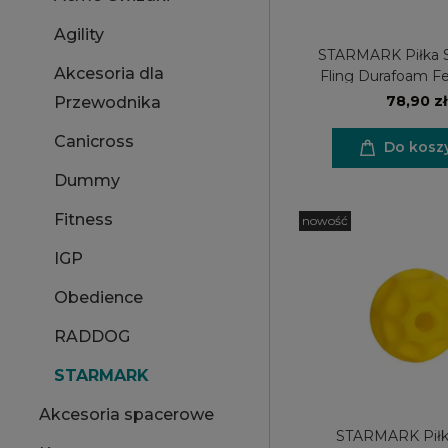
Agility
STARMARK Piłka 
Akcesoria dla
Fling Durafoam F
78,90 zł
Przewodnika
Canicross
Do kosz
Dummy
Fitness
nowość
IGP
Obedience
RADDOG
STARMARK
Akcesoria spacerowe
STARMARK Piłk