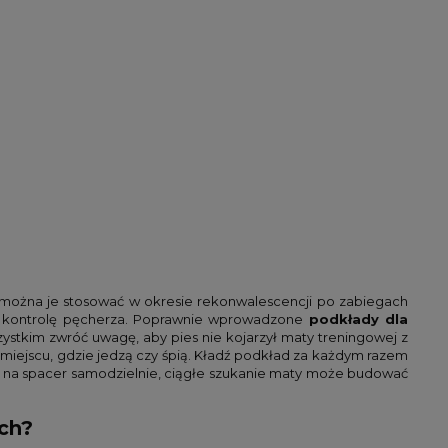
 można je stosować w okresie rekonwalescencji po zabiegach
 na kontrolę pęcherza. Poprawnie wprowadzone
podkłady dla
ystkim zwróć uwagę, aby pies nie kojarzył maty treningowej z
 w miejscu, gdzie jedzą czy śpią. Kładź podkład za każdym razem
zić na spacer samodzielnie, ciągłe szukanie maty może budować
ich?