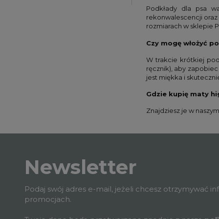
Podkłady dla psa wa
rekonwalescencji oraz
rozmiarach w sklepie 
Czy mogę włożyć po
W trakcie krótkiej po
ręcznik), aby zapobie
jest miękka i skutecz
Gdzie kupię maty hi
Znajdziesz je w naszy
Newsletter
Podaj swój adres e-mail, jeżeli chcesz otrzymywać i
promocjach.