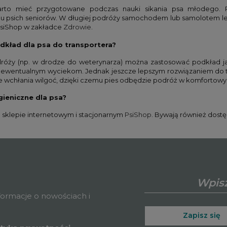
rto mieć przygotowane podczas nauki sikania psa młodego. 
 u psich seniorów. W długiej podróży samochodem lub samolotem l
PsiShop w zakładce
Zdrowie
.
dkład dla psa do transportera?
dróży (np. w drodze do weterynarza) można zastosować podkład ja
c ewentualnym wyciekom. Jednak jeszcze lepszym rozwiązaniem do t
nie wchłania wilgoć, dzięki czemu pies odbędzie podróż w komfortow
gieniczne dla psa?
m sklepie internetowym i stacjonarnym
PsiShop
. Bywają również dost
nformacje o nowościach i
Zapisz się