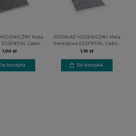
HIGIENICZNY Mata
PODKŁAD HIGIENICZNY Mata
a ESSENTIAL Carbon
treningowa ESSENTIAL Carbon
45x60cm
60x60cm
1,00 zł
1,10 zł
Do koszyka
Do koszyka