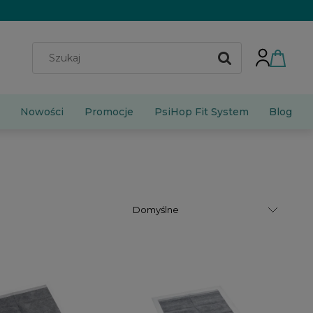
Nowości
Promocje
PsiHop Fit System
Blog