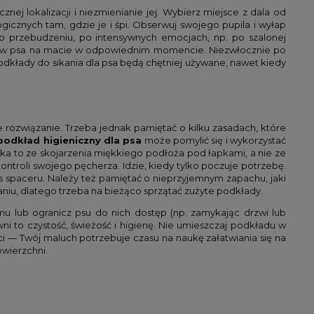
ej lokalizacji i niezmienianie jej. Wybierz miejsce z dala od
gicznych tam, gdzie je i śpi. Obserwuj swojego pupila i wyłap
o przebudzeniu, po intensywnych emocjach, np. po szalonej
ostaw psa na macie w odpowiednim momencie. Niezwłocznie po
podkłady do sikania dla psa będą chętniej używane, nawet kiedy
e rozwiązanie. Trzeba jednak pamiętać o kilku zasadach, które
podkład higieniczny dla psa
może pomylić się i wykorzystać
ika to ze skojarzenia miękkiego podłoża pod łapkami, a nie ze
kontroli swojego pęcherza. Idzie, kiedy tylko poczuje potrzebę.
s spaceru. Należy też pamiętać o nieprzyjemnym zapachu, jaki
iu, dlatego trzeba na bieżąco sprzątać zużyte podkłady.
 lub ogranicz psu do nich dostęp (np. zamykając drzwi lub
ni to czystość, świeżość i higienę. Nie umieszczaj podkładu w
ości — Twój maluch potrzebuje czasu na naukę załatwiania się na
wierzchni.