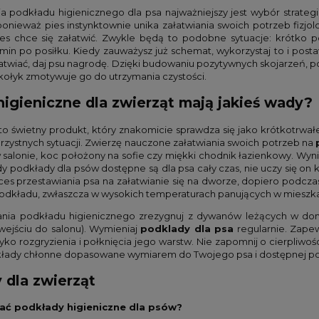
odkładu higienicznego dla psa najważniejszy jest wybór strategiczn
onieważ pies instynktownie unika załatwiania swoich potrzeb fizjolo
s chce się załatwić. Zwykle będą to podobne sytuacje: krótko p
min po posiłku. Kiedy zauważysz już schemat, wykorzystaj to i p
ałatwiać, daj psu nagrodę. Dzięki budowaniu pozytywnych skojarzeń, 
kołyk zmotywuje go do utrzymania czystości.
higieniczne dla zwierząt mają jakieś wady?
to świetny produkt, który znakomicie sprawdza się jako krótkotrwał
rzystnych sytuacji. Zwierzę nauczone załatwiania swoich potrzeb na
 salonie, koc położony na sofie czy miękki chodnik łazienkowy. Wyn
edy podkłady dla psów dostępne są dla psa cały czas, nie uczy się on 
es przestawiania psa na załatwianie się na dworze, dopiero podcza
podkładu, zwłaszcza w wysokich temperaturach panujących w mieszkan
nia podkładu higienicznego zrezygnuj z dywanów leżących w domu
wejściu do salonu). Wymieniaj
podklady dla psa
regularnie. Zapew
yzyko rozgryzienia i połknięcia jego warstw. Nie zapomnij o cierpliw
kłady chłonne dopasowane wymiarem do Twojego psa i dostępnej po
 dla zwierząt
ać podkłady higieniczne dla psów?