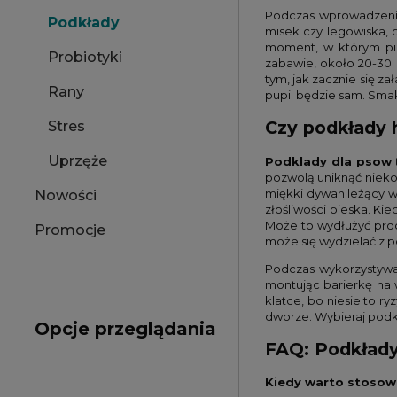
Podczas wprowadzenia p
Podkłady
misek czy legowiska, p
moment, w którym pie
Probiotyki
zabawie, około 20-30 
tym, jak zacznie się z
Rany
pupil będzie sam. Sma
Czy podkłady 
Stres
Uprzęże
Podklady dla psow
pozwolą uniknąć nieko
miękki dywan leżący w
Nowości
złośliwości pieska. Ki
Może to wydłużyć proc
Promocje
może się wydzielać z 
Podczas wykorzystywa
montując barierkę na 
klatce, bo niesie to r
dworze. Wybieraj pod
Opcje przeglądania
FAQ: Podkłady
Kiedy warto stosow