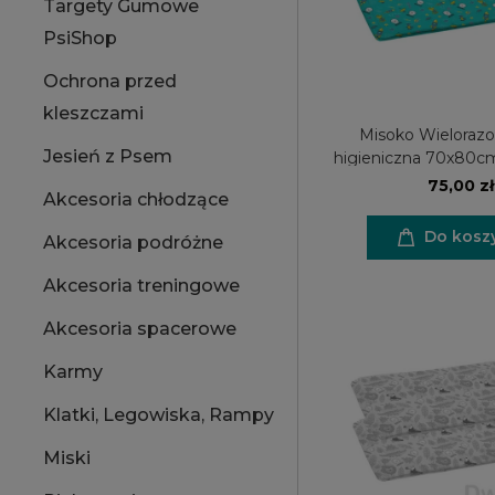
Targety Gumowe
PsiShop
Ochrona przed
kleszczami
Misoko Wieloraz
Jesień z Psem
higieniczna 70x80c
sztuka
75,00 zł
Akcesoria chłodzące
Do kosz
Akcesoria podróżne
Akcesoria treningowe
Akcesoria spacerowe
Karmy
Klatki, Legowiska, Rampy
Miski