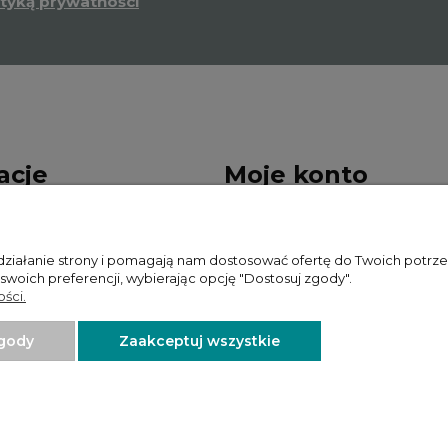
ityką prywatności
acje
Moje konto
sklepu
Twoje zamówienia
 działanie strony i pomagają nam dostosować ofertę do Twoich potr
ywatności
Zwroty i reklamacje
 swoich preferencji, wybierając opcję "Dostosuj zgody".
ści.
Ustawienia konta
zgody
Zaakceptuj wszystkie
Projekt i wykonanie:
Ecommercy.pl
Sklep internetowy Shoper.pl