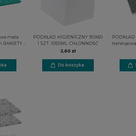
owa mata
PODKŁAD HIGIENICZNY 90X60
PODKŁAD 
m RAKIETY 1
1 SZT. 1050ML CHŁONNOŚĆ
treningow
2,60 zł
yka
Do koszyka