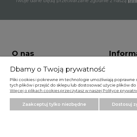
Twoje dane będą przetwarzane zgodnie z naszą
pol
O nas
Inform
Dbamy o Twoją prywatność
Kontakt i dane firmy
Regulamin 
Pliki cookies i pokrewne im technologie umożliwiają poprawne
Polityka pr
tych plików i przejść do sklepu lub dostosować użycie plików do
Więcej o plikach cookies przeczytasz w naszej Polityce prywatno
Zaakceptuj tylko niezbędne
Dostosuj 