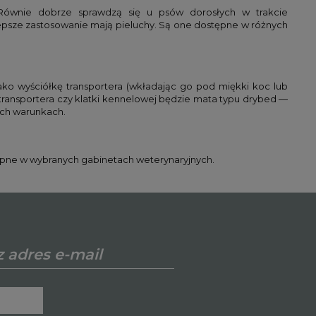
Równie dobrze sprawdzą się u psów dorosłych w trakcie
epsze zastosowanie mają pieluchy. Są one dostępne w różnych
ko wyściółkę transportera (wkładając go pod miękki koc lub
ransportera czy klatki kennelowej będzie mata typu drybed —
ych warunkach.
ępne w wybranych gabinetach weterynaryjnych.