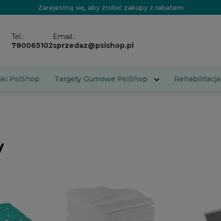
Zarejestruj się, aby zrobić zakupy z rabatem
Tel.:
Email.:
780065102
sprzedaz@psishop.pl
aki PsiShop
Targety Gumowe PsiShop
Rehabilitacja
y