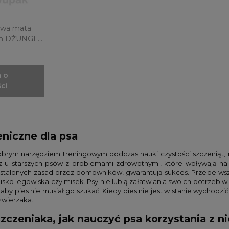
owa mata
 cm DŻUNGLA
 o
ci
eniczne dla psa
obrym narzędziem treningowym podczas nauki czystości szczeniąt,
 oraz u starszych psów z problemami zdrowotnymi, które wpływają
 ustalonych zasad przez domowników, gwarantują sukces. Przede wsz
blisko legowiska czy misek. Psy nie lubią załatwiania swoich potrzeb
aby pies nie musiał go szukać. Kiedy pies nie jest w stanie wychod
 zwierzaka.
zczeniaka, jak nauczyć psa korzystania z n