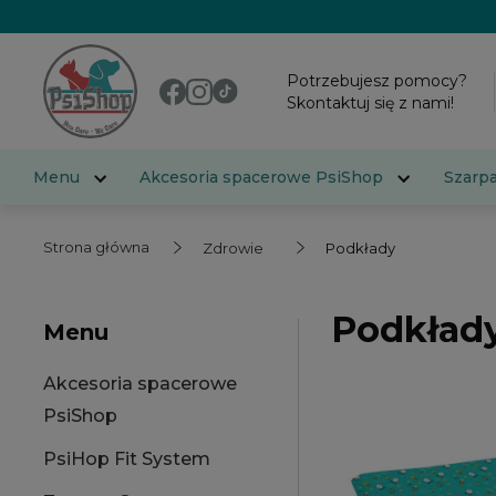
Potrzebujesz pomocy?
Skontaktuj się z nami!
Menu
Akcesoria spacerowe PsiShop
Szarp
Strona główna
Zdrowie
Podkłady
Podkład
Menu
Akcesoria spacerowe
PsiShop
PsiHop Fit System