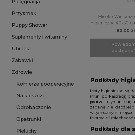
Pielęgnacja
Przysmaki
Misoko Wieloraz
higieniczna 40x50
Puppy Shower
2 sztuki
80,00 zł
Suplementy i witaminy
Powiadom
Ubrania
dostępnoś
Zabawki
Zdrowie
Podkłady higi
Kołnierze pooperacyjne
Maty higieniczne są d
Na kleszcze
(m.in. po kastracji)
psów
i trzymanie się
zabawą, nie kładź jej 
Odrobaczanie
w tym samym miejscu, 
frustrację i zniechęcać
Opatrunki
Podkłady dla s
Pieluchy