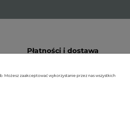
Płatności i dostawa
Formy płatności
zeb. Możesz zaakceptować wykorzystanie przez nas wszystkich
Czas i koszty dostawy