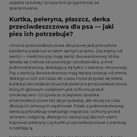
szybkie rezultaty i przywrócić przyjemność ze
spacerowania.
Kurtka, peleryna, płaszcz, derka
przeciwdeszczowa dla psa — jaki
pies ich potrzebuje?
Ubranie
przeciwdeszczowe dla psa nie jest potrzebne
każdemu psiakowi w takim samym stopniu. Zacznijmy od
sierści — niektóre psy mają sierść dwuwarstwową, która
składa się z włosa okrywowego i podszerstka, a inne
jednowarstwową, składającą się tylko z warstwy okrywowej.
Psy z sierścią dwuwarstwową mają lepszą izolację od zimna,
dlatego u nich od czasu do czasu może przydać się lekka
kurtka przeciwdeszczowa lub peleryna przeciwdeszczowa,
których głównym zadaniem jest ochrona przed
zmoknięciem. Oczywiście ocieplane ubranka
przeciwdeszczowe też się przydadzą, ale raczej na czas
dłuższych zimowych wędrówek. Psiaki z jednowarstwową
sierścią potrzebują większego wsparcia i ochrony przed
zimnem i wilgocią, dlatego to zazwyczaj dla nich warto
kupować peleryny czy kurtki przeciwdeszczowe z warstwą
ocieplającą.