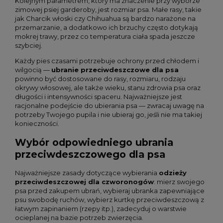
Kolejnym parametrem, który ma znaczenie przy wyborze
zimowej psiej garderoby, jest rozmiar psa. Małe rasy, takie
jak Charcik włoski czy Chihuahua są bardzo narażone na
przemarzanie, a dodatkowo ich brzuchy często dotykają
mokrej trawy, przez co temperatura ciała spada jeszcze
szybciej.
Każdy pies czasami potrzebuje ochrony przed chłodem i
wilgocią —
ubranie przeciwdeszczowe dla psa
powinno być dostosowane do rasy, rozmiaru, rodzaju
okrywy włosowej, ale także wieku, stanu zdrowia psa oraz
długości i intensywności spaceru. Najważniejsze jest
racjonalne podejście do ubierania psa — zwracaj uwagę na
potrzeby Twojego pupila i nie ubieraj go, jeśli nie ma takiej
konieczności.
Wybór odpowiedniego ubrania
przeciwdeszczowego dla psa
Najważniejsze zasady dotyczące wybierania
odzieży
przeciwdeszczowej dla czworonogów
: mierz swojego
psa przed zakupem ubrań, wybieraj ubranka zapewniające
psu swobodę ruchów, wybierz kurtkę przeciwdeszczową z
łatwym zapinaniem (rzepy itp.), zadecyduj o warstwie
ocieplanej na bazie potrzeb zwierzęcia.