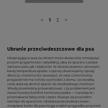
<
1
2
>
Ubranie przeciwdeszczowe dla psa
Niesprzyjająca aura za oknem może skutecznie zmniejszyć
poziom przyjemności i satysfakcji, jaką ze spaceru czerpie
zarówno pies, jak i właściciel. W okresie jesienno-zimowym,
kiedy temperatura spada i częściej obserwujemy opady
deszczu, możemy też zauważyć, że nasz czworonożny
przyjaciel nie ma ochoty wychodzić z domu i za wszelką
cenę stara się skrócić spacer do niezbędnego minimum.
Wtedy powinniśmy przeanalizować, czy problemem jest
niezachowany komfort termiczny psiaka — marznięcie i
przemakanie faktycznie często okazuje się powodem
niechęci do spacerów. Ubranka przeciwdeszczowe i
ocieplane kurtki dla psa mogą w takim przypadku przynieść