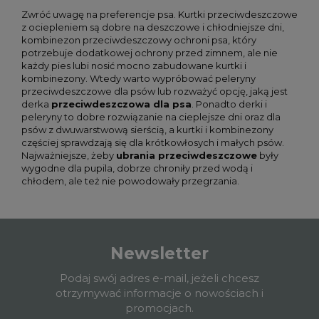
Zwróć uwagę na preferencje psa. Kurtki przeciwdeszczowe
z ociepleniem są dobre na deszczowe i chłodniejsze dni,
kombinezon przeciwdeszczowy ochroni psa, który
potrzebuje dodatkowej ochrony przed zimnem, ale nie
każdy pies lubi nosić mocno zabudowane kurtki i
kombinezony. Wtedy warto wypróbować peleryny
przeciwdeszczowe dla psów lub rozważyć opcję, jaką jest
derka
przeciwdeszczowa dla psa
. Ponadto derki i
peleryny to dobre rozwiązanie na cieplejsze dni oraz dla
psów z dwuwarstwową sierścią, a kurtki i kombinezony
częściej sprawdzają się dla krótkowłosych i małych psów.
Najważniejsze, żeby
ubrania przeciwdeszczowe
były
wygodne dla pupila, dobrze chroniły przed wodą i
chłodem, ale też nie powodowały przegrzania.
Newsletter
Podaj swój adres e-mail, jeżeli chcesz
otrzymywać informacje o nowościach i
promocjach.