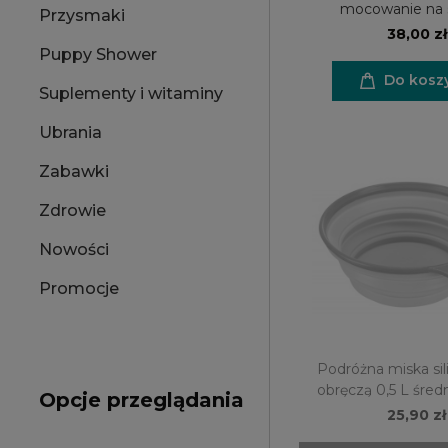
mocowanie na
Przysmaki
38,00 zł
Puppy Shower
Do kosz
Suplementy i witaminy
Ubrania
Zabawki
Zdrowie
Nowości
Promocje
Podróżna miska si
obręczą 0,5 L śred
Opcje przeglądania
25,90 zł