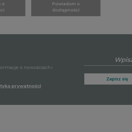
 o
Powiadom o
ci
dostępności
nformacje o nowościach i
Zapisz się
ityką prywatności