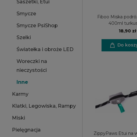
Saszetki, Etui
Smycze
Fiboo Miska podró
400ml turku
Smycze PsiShop
18,90 zł
Szelki
Do kosz
Światełka i obroże LED
Woreczki na
nieczystości
Inne
Karmy
Klatki, Legowiska, Rampy
Miski
Pielęgnacja
ZippyPaws Etui na w