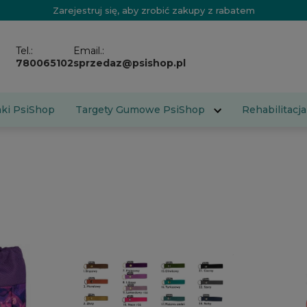
Zarejestruj się, aby zrobić zakupy z rabatem
Tel.:
Email.:
780065102
sprzedaz@psishop.pl
aki PsiShop
Targety Gumowe PsiShop
Rehabilitacja