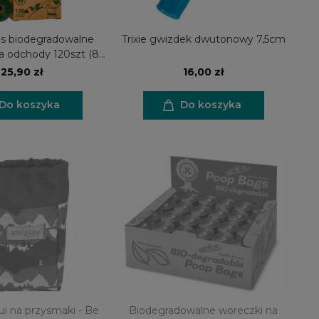
s biodegradowalne
Trixie gwizdek dwutonowy 7,5cm
a odchody 120szt (8
rolek)
25,90 zł
16,00 zł
Do koszyka
Do koszyka
ui na przysmaki - Be
Biodegradowalne woreczki na