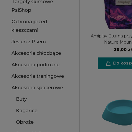
Targety Gumowe
PsiShop
Ochrona przed
kleszczami
Amiplay Etui na prz
Jesień z Psem
Nature Moun
39,00 zł
Akcesoria chłodzące
Do kosz
Akcesoria podróżne
Akcesoria treningowe
Akcesoria spacerowe
Buty
Kagańce
Obroże