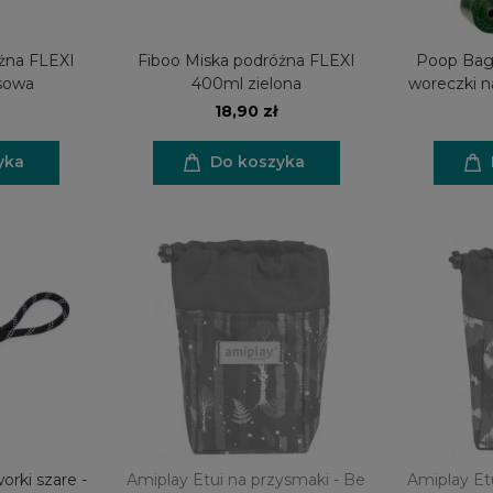
żna FLEXI
Fiboo Miska podróżna FLEXI
Poop Bag
sowa
400ml zielona
woreczki n
18,90 zł
yka
Do koszyka
orki szare -
Amiplay Etui na przysmaki - Be
Amiplay Et