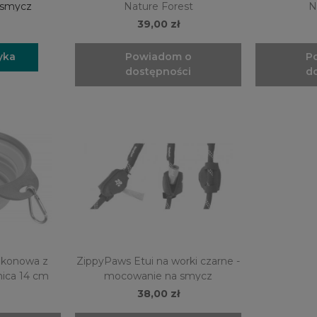
 smycz
Nature Forest
N
39,00 zł
yka
Powiadom o
P
dostępności
d
likonowa z
ZippyPaws Etui na worki czarne -
nica 14 cm
mocowanie na smycz
38,00 zł