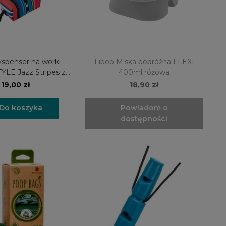
yspenser na worki
Fiboo Miska podróżna FLEXI
LE Jazz Stripes z
400ml różowa
arabinkiem
19,00 zł
18,90 zł
Do koszyka
Powiadom o
dostępności