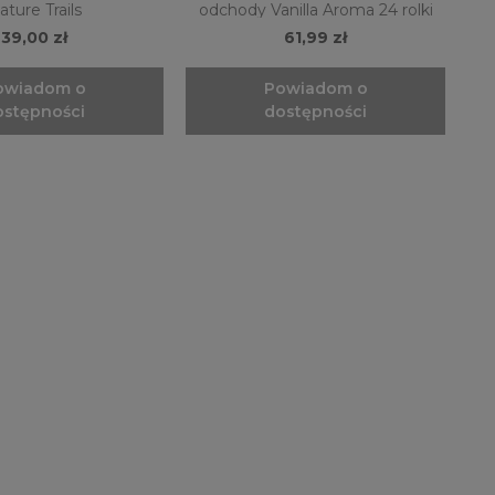
ature Trails
odchody Vanilla Aroma 24 rolki
39,00 zł
61,99 zł
owiadom o
Powiadom o
ostępności
dostępności