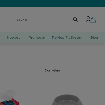
Nowości
Promocje
PsiHop Fit System
Blog