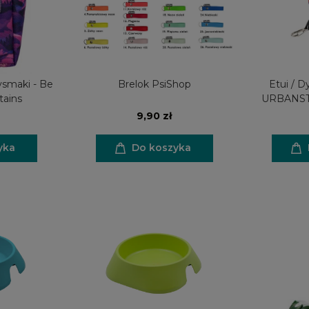
ysmaki - Be
Brelok PsiShop
Etui / D
tains
URBANSTY
k
9,90 zł
yka
Do koszyka