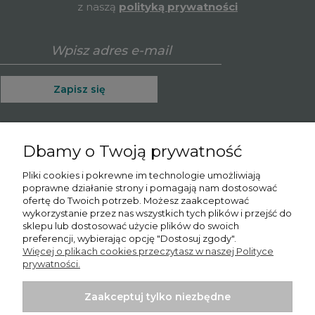
z naszą
polityką prywatności
Zapisz się
Dbamy o Twoją prywatność
O nas
Pliki cookies i pokrewne im technologie umożliwiają
poprawne działanie strony i pomagają nam dostosować
Informacje
ofertę do Twoich potrzeb. Możesz zaakceptować
wykorzystanie przez nas wszystkich tych plików i przejść do
Moje konto
sklepu lub dostosować użycie plików do swoich
preferencji, wybierając opcję "Dostosuj zgody".
Więcej o plikach cookies przeczytasz w naszej Polityce
Płatności i dostawa
prywatności.
Potrzebujesz pomocy? Skontaktuj się z nami!
Tel.:
780065102
Zaakceptuj tylko niezbędne
Email.:
sprzedaz@psishop.pl