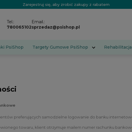
Zarejestruj się, aby zrobić zakupy z rabatem
Tel.:
Email.:
780065102
sprzedaz@psishop.pl
aki PsiShop
Targety Gumowe PsiShop
Rehabilitacja
ności
bankowe
lientów preferujących samodzielne logowanie do banku internetow
ionego towaru, klient otrzymuje mailem numer rachunku bankowego