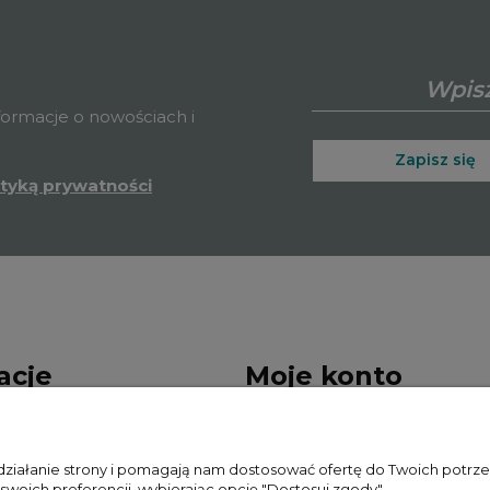
nformacje o nowościach i
Zapisz się
ityką prywatności
acje
Moje konto
sklepu
Twoje zamówienia
 działanie strony i pomagają nam dostosować ofertę do Twoich potr
ywatności
Zwroty i reklamacje
 swoich preferencji, wybierając opcję "Dostosuj zgody".