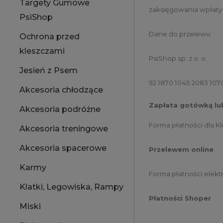
Targety Gumowe
zaksięgowania wpłaty
PsiShop
Dane do przelewu:
Ochrona przed
kleszczami
PsiShop sp. z o. o.
Jesień z Psem
92 1870 1045 2083 107
Akcesoria chłodzące
Zapłata gotówką lub
Akcesoria podróżne
Forma płatności dla K
Akcesoria treningowe
Akcesoria spacerowe
Przelewem online
Karmy
Forma płatności elekt
Klatki, Legowiska, Rampy
Płatności Shoper
Miski