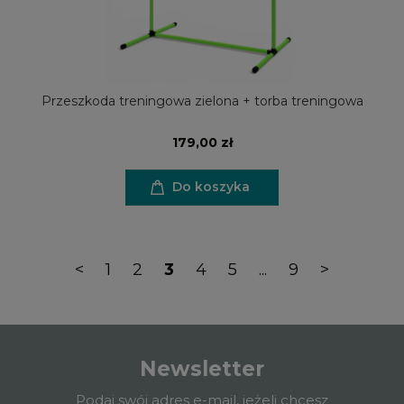
Przeszkoda treningowa zielona + torba treningowa
179,00 zł
Do koszyka
<
1
2
3
4
5
...
9
>
Newsletter
Podaj swój adres e-mail, jeżeli chcesz