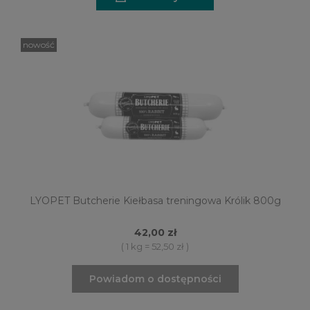
nowość
LYOPET Butcherie Kiełbasa treningowa Królik 800g
42,00 zł
( 1 kg = 52,50 zł )
Powiadom o dostępności