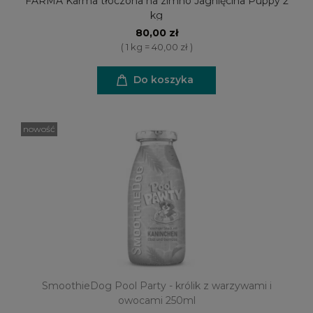
FARMA Karma tłoczona na zimno Jagnięcina Puppy 2
kg
80,00 zł
( 1 kg = 40,00 zł )
Do koszyka
nowość
SmoothieDog Pool Party - królik z warzywami i
owocami 250ml