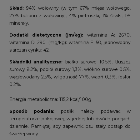
Skład:
94% wołowiny (w tym 67% mięsa wołowego,
27% bulionu z wołowiny), 4% pietruszki, 1% śliwki, 1%
minerały.
Dodatki dietetyczne (jm/kg):
witamina A: 2670,
witamina D: 290; (mg/kg): witamina E: 50, jednowodny
siarczan cynku: 42.
Składniki analityczne:
białko surowe 10,5%, tłuszcz
surowy 8,2%, popiół surowy 1,3%, włókno surowe 0,5%,
węglowodany 2,5%, wilgotność 77%, wapń 0,3%, fosfor
0,2%.
Energia metaboliczna: 115,2 kcal/100g
Sposób podania:
posiłki należy podawać w
temperaturze pokojowej, w jednej lub dwóch porcjach
dziennie. Pamiętaj, aby zapewnić psu stały dostęp do
świeżej wody.