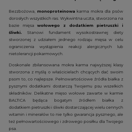
Bezzbożowa,
monoproteinowa
karma mokra dla psów
dorosłych wszystkich ras. Wykwintna uczta, stworzona na
bazie mięsa
wołowego z dodatkiem pietruszki i
śliwki.
Stanowi fundament wysokostrawnej diety
stworzonej z udziałem jednego rodzaju mięsa w celu
ograniczenia wystąpienia reakcji alergicznych lub
nietolerancji pokarmowych.
Doskonale zbilansowana mokra karma najwyższej klasy
stworzona z myślą o właścicielach chcących dać swoim
psom to, co najlepsze. Pełnowartościowe źródła białka z
pysznymi dodatkami dostarczą Twojemu psu wszelkich
składników. Delikatne mięso wołowe zawarte w karmie
BALTICA będąca bogatym źródłem białka z
dodatkiem pietruszki i śliwki dostarczającej wielu cennych
witamin i minerałów to nie tylko gwarancja pysznego, ale
też pełnowartościowego i zdrowego posiłku dla Twojego
psa.