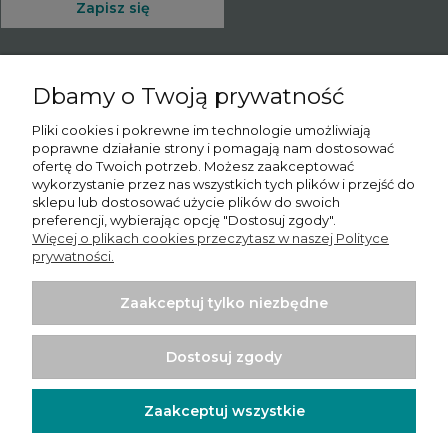
Zapisz się
Dbamy o Twoją prywatność
O nas
Pliki cookies i pokrewne im technologie umożliwiają
poprawne działanie strony i pomagają nam dostosować
Informacje
ofertę do Twoich potrzeb. Możesz zaakceptować
wykorzystanie przez nas wszystkich tych plików i przejść do
Moje konto
sklepu lub dostosować użycie plików do swoich
preferencji, wybierając opcję "Dostosuj zgody".
Więcej o plikach cookies przeczytasz w naszej Polityce
Płatności i dostawa
prywatności.
Potrzebujesz pomocy? Skontaktuj się z nami!
Tel.:
780065102
Zaakceptuj tylko niezbędne
Email.:
sprzedaz@psishop.pl
Dostosuj zgody
Zaakceptuj wszystkie
Projekt i wykonanie:
Ecommercy.pl