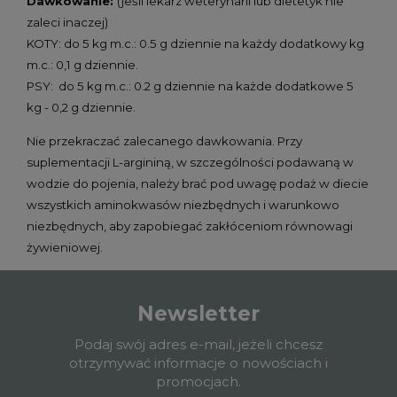
Dawkowanie:
(jeśli lekarz weterynarii lub dietetyk nie
zaleci inaczej)
KOTY: do 5 kg m.c.: 0.5 g dziennie na każdy dodatkowy kg
m.c.: 0,1 g dziennie.
PSY: do 5 kg m.c.: 0.2 g dziennie na każde dodatkowe 5
kg - 0,2 g dziennie.
Nie przekraczać zalecanego dawkowania. Przy
suplementacji L-argininą, w szczególności podawaną w
wodzie do pojenia, należy brać pod uwagę podaż w diecie
wszystkich aminokwasów niezbędnych i warunkowo
niezbędnych, aby zapobiegać zakłóceniom równowagi
żywieniowej.
Newsletter
Podaj swój adres e-mail, jeżeli chcesz
otrzymywać informacje o nowościach i
promocjach.