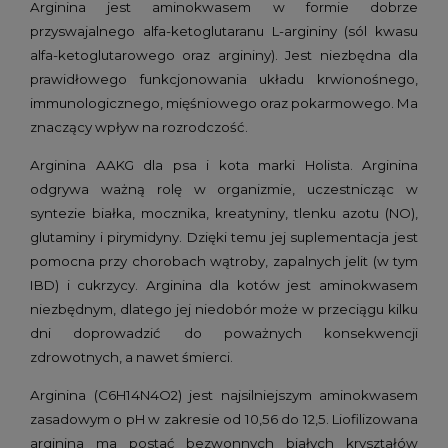
Arginina jest aminokwasem w formie dobrze
przyswajalnego alfa-ketoglutaranu L-argininy (sól kwasu
alfa-ketoglutarowego oraz argininy). Jest niezbędna dla
prawidłowego funkcjonowania układu krwionośnego,
immunologicznego, mięśniowego oraz pokarmowego. Ma
znaczący wpływ na rozrodczość.
Arginina AAKG dla psa i kota marki Holista. Arginina
odgrywa ważną rolę w organizmie, uczestnicząc w
syntezie białka, mocznika, kreatyniny, tlenku azotu (NO),
glutaminy i pirymidyny. Dzięki temu jej suplementacja jest
pomocna przy chorobach wątroby, zapalnych jelit (w tym
IBD) i cukrzycy. Arginina dla kotów jest aminokwasem
niezbędnym, dlatego jej niedobór może w przeciągu kilku
dni doprowadzić do poważnych konsekwencji
zdrowotnych, a nawet śmierci.
Arginina (C6H14N4O2) jest najsilniejszym aminokwasem
zasadowym o pH w zakresie od 10,56 do 12,5. Liofilizowana
arginina ma postać bezwonnych białych kryształów