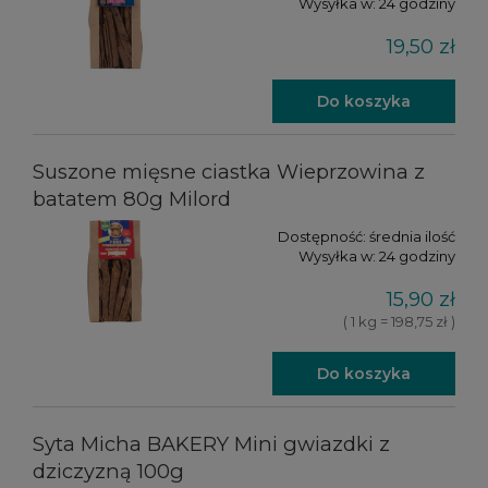
Wysyłka w:
24 godziny
19,50 zł
Do koszyka
Suszone mięsne ciastka Wieprzowina z
batatem 80g Milord
Dostępność:
średnia ilość
Wysyłka w:
24 godziny
15,90 zł
( 1 kg = 198,75 zł )
Do koszyka
Syta Micha BAKERY Mini gwiazdki z
dziczyzną 100g