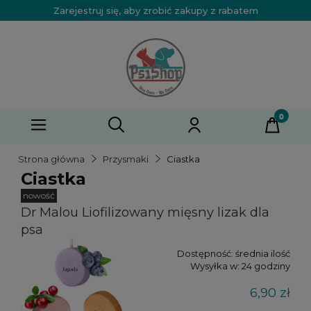
Zarejestruj się, aby zrobić zakupy z rabatem
Strona główna
Przysmaki
Ciastka
Ciastka
nowość
Dr Malou Liofilizowany mięsny lizak dla
psa
Dostępność:
średnia ilość
Wysyłka w:
24 godziny
6,90 zł