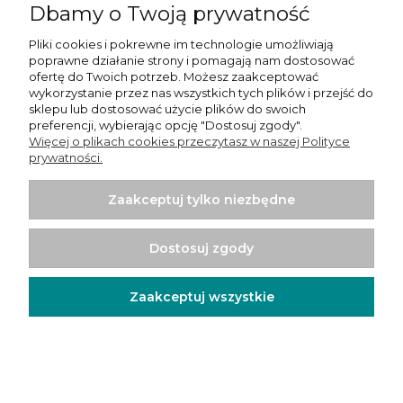
Dbamy o Twoją prywatność
Pliki cookies i pokrewne im technologie umożliwiają
poprawne działanie strony i pomagają nam dostosować
ofertę do Twoich potrzeb. Możesz zaakceptować
wykorzystanie przez nas wszystkich tych plików i przejść do
sklepu lub dostosować użycie plików do swoich
preferencji, wybierając opcję "Dostosuj zgody".
Więcej o plikach cookies przeczytasz w naszej Polityce
prywatności.
Zaakceptuj tylko niezbędne
Dostosuj zgody
Holista Drożdże browarnicze +
betaglukan 90 tabletek
Zaakceptuj wszystkie
Producent:
Holista
Kod produktu:
5905923214303