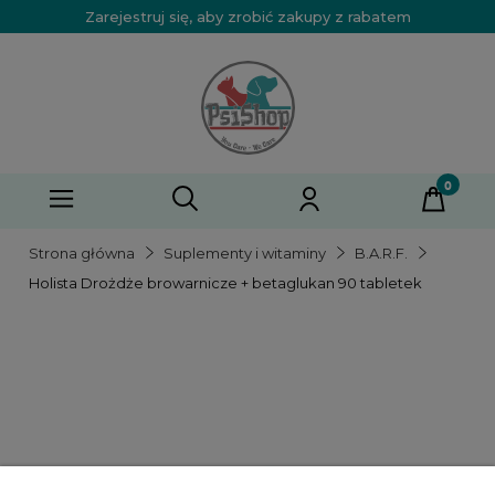
Zarejestruj się, aby zrobić zakupy z rabatem
Strona główna
Suplementy i witaminy
B.A.R.F.
Holista Drożdże browarnicze + betaglukan 90 tabletek