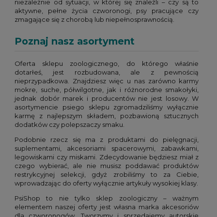
niezależnie od sytuacji, w której się znaleźli – czy są to
aktywne, pełne życia czworonogi, psy pracujące czy
zmagające się z chorobą lub niepełnosprawnością.
Poznaj nasz asortyment
Oferta sklepu zoologicznego, do którego właśnie
dotarłeś, jest rozbudowana, ale z pewnością
nieprzypadkowa. Znajdziesz więc u nas zarówno karmy
mokre, suche, półwilgotne, jak i różnorodne smakołyki,
jednak dobór marek i producentów nie jest losowy. W
asortymencie psiego sklepu zgromadziliśmy wyłącznie
karmę z najlepszym składem, pozbawioną sztucznych
dodatków czy polepszaczy smaku.
Podobnie rzecz się ma z produktami do pielęgnacji,
suplementami, akcesoriami spacerowymi, zabawkami,
legowiskami czy miskami. Zdecydowanie będziesz miał z
czego wybierać, ale nie musisz poddawać produktów
restrykcyjnej selekcji, gdyż zrobiliśmy to za Ciebie,
wprowadzając do oferty wyłącznie artykuły wysokiej klasy.
PsiShop to nie tylko sklep zoologiczny – ważnym
elementem naszej oferty jest własna marka akcesoriów
dla czworonogów. Tworzymy i sprzedajemy autorskie