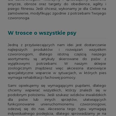
smycze, obroże oraz targety do obedience, agility i
psiego fitnessu. Jeśli chcesz, wykonamy je dla Ciebie na
zamówienie, modyfikując zgodnie z potrzebami Twojego
czworonoga.
W trosce o wszystkie psy
Jedną z przyświecających nam idei jest dostarczanie
najlepszych produktów i rozwiązań wszystkim
czworonogom, dlatego istotną częścią naszego
asortymentu są artykuły skierowane do psów z
wyjątkowymi potrzebami. W naszym sklepie
zoologicznym znajdziesz więc akcesoria stanowiące
specjalistyczne wsparcie w sytuacjach, w których pies
wymaga rehabilitacji i fachowej pomocy.
Sami opiekujemy się wymagającymi pupilami, dlatego
chcemy wspierać wszystkich, którzy znaleźli się w
podobnym położeniu. Jeśli szukasz wózków inwalidzkich
dla psów lub innych sprzętów, ułatwiających
funkcjonowanie unieruchomionemu czworonogowi,
odezwij się do nas. Akcesoria tego typu wymagają
indywidualnego podejścia, dlatego sprowadzamy je na