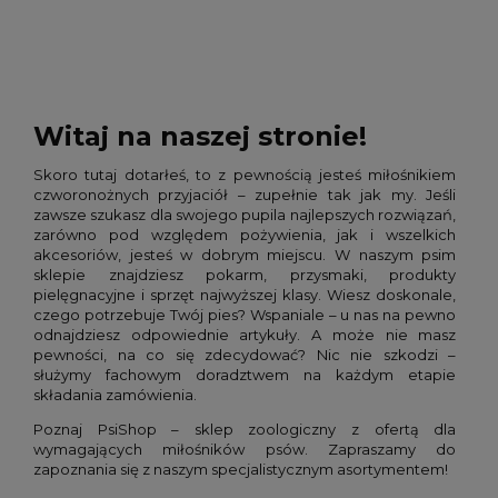
Witaj na naszej stronie!
Skoro tutaj dotarłeś, to z pewnością jesteś miłośnikiem
czworonożnych przyjaciół – zupełnie tak jak my. Jeśli
zawsze szukasz dla swojego pupila najlepszych rozwiązań,
zarówno pod względem pożywienia, jak i wszelkich
akcesoriów, jesteś w dobrym miejscu. W naszym psim
sklepie znajdziesz pokarm, przysmaki, produkty
pielęgnacyjne i sprzęt najwyższej klasy. Wiesz doskonale,
czego potrzebuje Twój pies? Wspaniale – u nas na pewno
odnajdziesz odpowiednie artykuły. A może nie masz
pewności, na co się zdecydować? Nic nie szkodzi –
służymy fachowym doradztwem na każdym etapie
składania zamówienia.
Poznaj PsiShop – sklep zoologiczny z ofertą dla
wymagających miłośników psów. Zapraszamy do
zapoznania się z naszym specjalistycznym asortymentem!