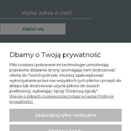
Zapisz się
Dbamy o Twoją prywatność
O nas
Pliki cookies i pokrewne im technologie umożliwiają
poprawne działanie strony i pomagają nam dostosować
Informacje
ofertę do Twoich potrzeb. Możesz zaakceptować
wykorzystanie przez nas wszystkich tych plików i przejść do
Moje konto
sklepu lub dostosować użycie plików do swoich
preferencji, wybierając opcję "Dostosuj zgody".
Więcej o plikach cookies przeczytasz w naszej Polityce
Płatności i dostawa
prywatności.
Potrzebujesz pomocy? Skontaktuj się z nami!
Tel.:
780065102
Zaakceptuj tylko niezbędne
Email.:
sprzedaz@psishop.pl
Dostosuj zgody