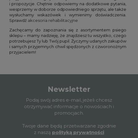
i propozycje. Chętnie odpowiemy na dodatkowe pytania,
wesprzemy w doborze odpowiedniego sprzętu, ale także
wysłuchamy wskazówek i wymienimy doświadczenia.
Sprawdź
akcesoria rehabilitacyjne
Zachęcamy do zapoznania się z asortymentem psiego
sklepu – mamy nadzieję, że znajdziesz tu wszystko, czego
potrzebujesz Ty lub Twój pupil. Życzymy udanych zakupów
i samych przyjemnych chwil spędzonych z czworonożnym
przyjacielem!
Newsletter
Podaj swój adres e-mail, jeżeli chcesz
otrzymywać informacje o nowościach i
promocjach.
Twoje dane będą przetwarzane zgodnie
z naszą
polityką prywatności