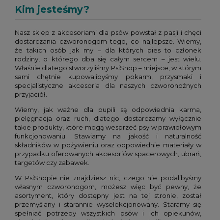
Kim jesteśmy?
Nasz sklep z akcesoriami dla psów powstał z pasji i chęci
dostarczania czworonogom tego, co najlepsze. Wiemy,
że takich osób jak my – dla których pies to członek
rodziny, o którego dba się całym sercem – jest wielu.
Właśnie dlatego stworzyliśmy PsiShop – miejsce, w którym
sami chętnie kupowalibyśmy pokarm, przysmaki i
specjalistyczne akcesoria dla naszych czworonożnych
przyjaciół.
Wiemy, jak ważne dla pupili są odpowiednia karma,
pielęgnacja oraz ruch, dlatego dostarczamy wyłącznie
takie produkty, które mogą wesprzeć psy w prawidłowym
funkcjonowaniu. Stawiamy na jakość i naturalność
składników w pożywieniu oraz odpowiednie materiały w
przypadku oferowanych akcesoriów spacerowych, ubrań,
targetów czy zabawek.
W PsiShopie nie znajdziesz nic, czego nie podalibyśmy
własnym czworonogom, możesz więc być pewny, że
asortyment, który dostępny jest na tej stronie, został
przemyślany i starannie wyselekcjonowany. Staramy się
spełniać potrzeby wszystkich psów i ich opiekunów,