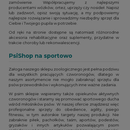
zamówienie. Współpracujemy z najlepszymi
producentami wózków, ortez, uprzęży czy nosideł. Napisz
lub zadzwoń, opisz swoją sytuację, a my podpowiemy
najlepsze rozwiązanie i sprowadzimy niezbędny sprzęt dla
Ciebie i Twojego pupila w potrzebie.
Od ręki na stronie dostępne są natomiast różnorodne
akcesoria rehabilitacyjne oraz suplementy, przydatne w
trakcie choroby lub rekonwalescencji.
PsiShop na sportowo
Załoga naszego sklepu zoologicznego jest pełna podziwu
dla wszystkich pracujących czworonogów, dlatego w
naszym asortymencie nie mogło zabraknąć sprzętu dla
psów przewodników i wykonujących inne ważne zadania.
W psim sklepie wspieramy także opiekunów aktywnych
czworonogów i staramy się promować sportowego ducha
wśród miłośników psów. W naszej ofercie znajdziesz więc
profesjonalne sprzęty do obedience, agility, psiego
fitnessu, w tym autorskie targety naszej produkcji. Nie
zabraknie piłek, pachołków, taśm, aportów, podestów,
gryzaków i innych artykułów pozwalającym psom