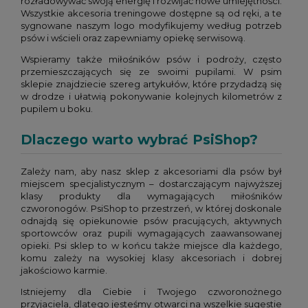
rozładowywać swoją energię i rozwijać nowe umiejętności.
Wszystkie akcesoria treningowe dostępne są od ręki, a te
sygnowane naszym logo modyfikujemy według potrzeb
psów i wścieli oraz zapewniamy opiekę serwisową.
Wspieramy także miłośników psów i podroży, często
przemieszczających się ze swoimi pupilami. W psim
sklepie znajdziecie szereg artykułów, które przydadzą się
w drodze i ułatwią pokonywanie kolejnych kilometrów z
pupilem u boku.
Dlaczego warto wybrać PsiShop?
Zależy nam, aby nasz sklep z akcesoriami dla psów był
miejscem specjalistycznym – dostarczającym najwyższej
klasy produkty dla wymagających miłośników
czworonogów. PsiShop to przestrzeń, w której doskonale
odnajdą się opiekunowie psów pracujących, aktywnych
sportowców oraz pupili wymagających zaawansowanej
opieki. Psi sklep to w końcu także miejsce dla każdego,
komu zależy na wysokiej klasy akcesoriach i dobrej
jakościowo karmie.
Istniejemy dla Ciebie i Twojego czworonożnego
przyjaciela, dlatego jesteśmy otwarci na wszelkie sugestie